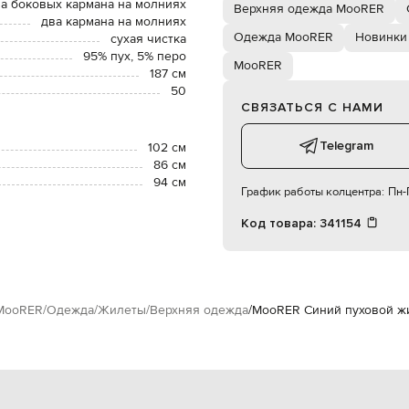
а боковых кармана на молниях
Верхняя одежда MooRER
два кармана на молниях
Одежда MooRER
Новинки
сухая чистка
95% пух, 5% перо
MooRER
187 см
50
СВЯЗАТЬСЯ С НАМИ
Telegram
102 см
86 см
94 см
График работы колцентра:
Пн-П
Код товара:
341154
MooRER
Одежда
Жилеты
Верхняя одежда
MooRER Синий пуховой ж