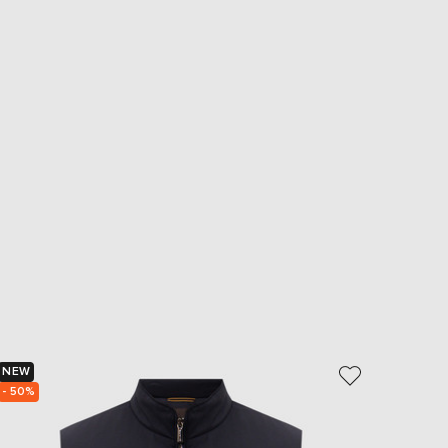
NEW
NEW
- 50%
- 49%