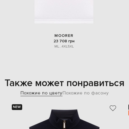
MOORER
23 708 грн
M
L
...
4XL
5XL
Также может понравиться
Похожие по цвету
Похожие по фасону
NEW