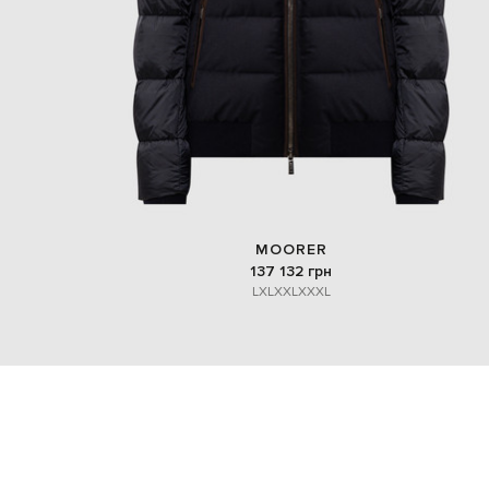
MOORER
137 132 грн
L
XL
XXL
XXXL