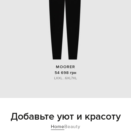
MOORER
54 698 грн
L
XXL
...
6XL
7XL
Добавьте уют и красоту
Home
Beauty