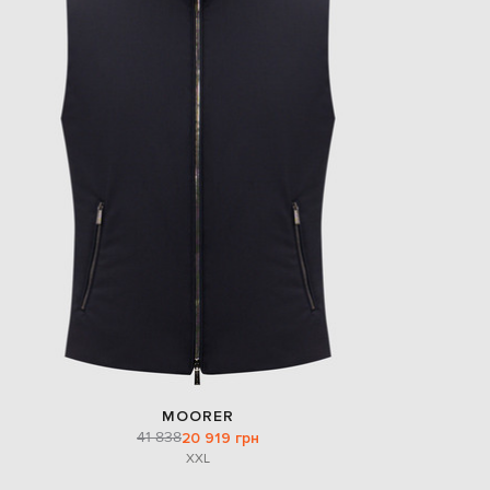
MOORER
41 838
20 919 грн
XXL