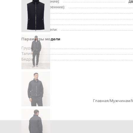
Карманы (внешние):
дв
Карманы (внутренние):
Уход:
Утеплитель:
Рост модели:
Размер на модели:
Параметры модели
Грудь:
Талия:
Бедра:
Главная
Мужчинам