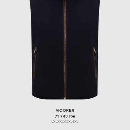
MOORER
71 743 грн
L
XL
XXL
XXXL
4XL