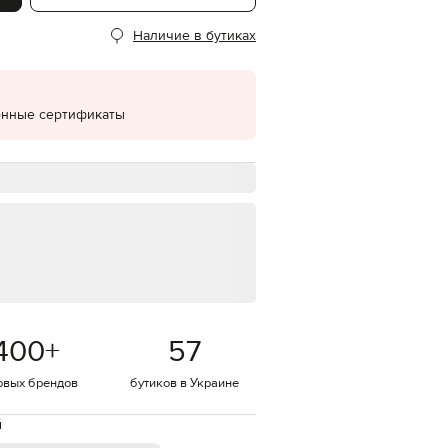
EUR
Наличие в бутиках
Denmark
€
EUR
Estonia
€
онные сертификаты
EUR
Finland
€
EUR
France
€
EUR
Germany
€
EUR
Greece
400
+
57
€
овых брендов
бутиков в Украине
EUR
Hungary
€
й
EUR