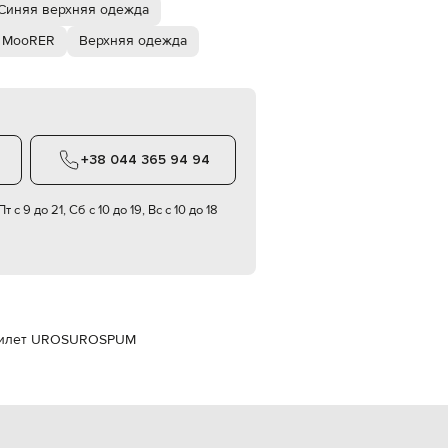
Italy
Синяя верхняя одежда
€
 MooRER
Верхняя одежда
EUR
Latvia
€
EUR
Lithuania
€
+38 044 365 94 94
EUR
Luxembourg
€
т с 9 до 21, Сб с 10 до 19, Вс с 10 до 18
EUR
Netherlands
€
PLN
Poland
zł
илет UROS
UROSPUM
EUR
Portugal
€
EUR
Romania
€