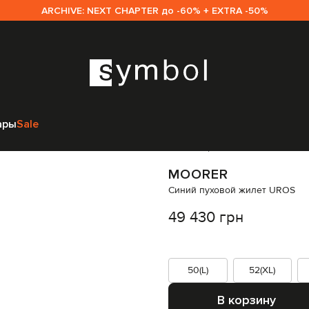
ARCHIVE: NEXT CHAPTER до -60% + EXTRA -50%
MooRER
Одежда
Жилеты
Верхняя одежда
MooRER Синий пуховой ж
ары
Sale
Код товара:
341154
MOORER
Синий пуховой жилет UROS
49 430 грн
50(L)
52(XL)
В корзину