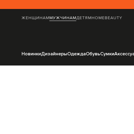
ЖЕНЩИНАМ
МУЖЧИНАМ
ДЕТЯМ
HOME
BEAUTY
Главная
Мужчинам
Новинки
Дизайнеры
Одежда
Обувь
Сумки
Аксессу