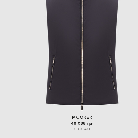
MOORER
48 036 грн
XL
XXL
4XL