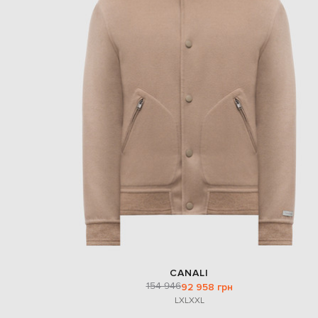
CANALI
154 946
92 958 грн
L
XL
XXL