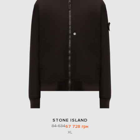
STONE ISLAND
84 634
67 728 грн
XL