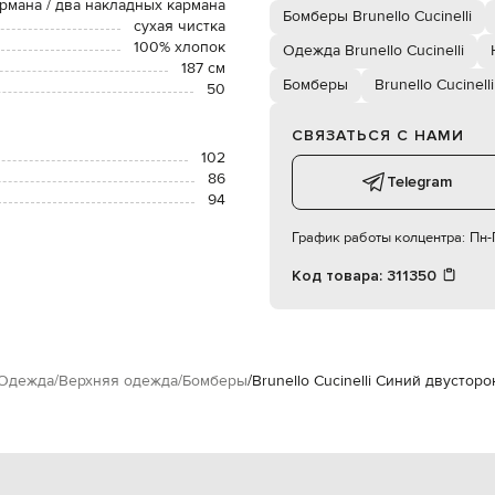
рмана / два накладных кармана
Бомберы Brunello Cucinelli
сухая чистка
100% хлопок
Одежда Brunello Cucinelli
187 см
Бомберы
Brunello Cucinelli
50
СВЯЗАТЬСЯ С НАМИ
102
86
Telegram
94
График работы колцентра:
Пн-П
Код товара:
311350
Одежда
Верхняя одежда
Бомберы
Brunello Cucinelli Синий двусто