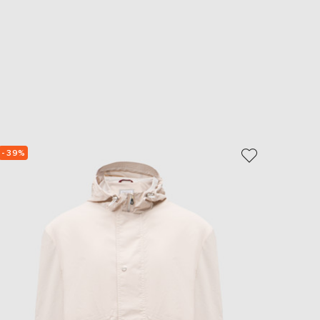
- 39%
- 40%