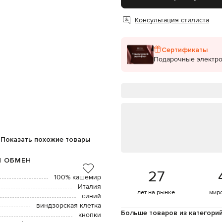
Консультация стилиста
Сертификаты
Подарочные электр
Показать похожие товары
И ОБМЕН
27
100% кашемир
Италия
лет на рынке
мир
синий
виндзорская клетка
Больше товаров из категори
кнопки