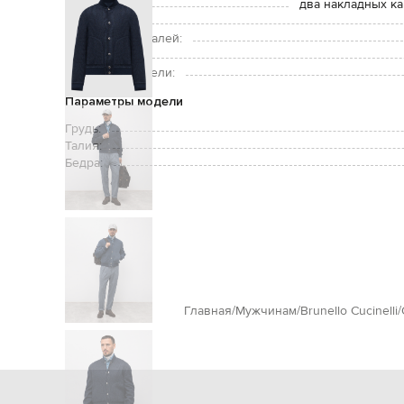
Карманы:
два накладных ка
Уход:
Подкладка деталей:
Рост модели:
Размер на модели:
Параметры модели
Грудь:
Талия:
Бедра:
Главная
Мужчинам
Brunello Cucinelli