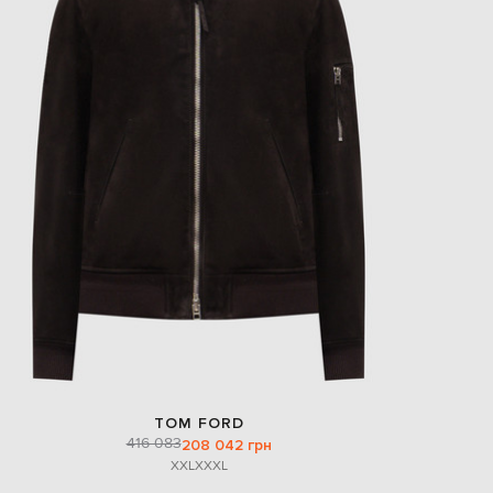
TOM FORD
416 083
208 042 грн
XXL
XXXL