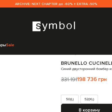
Подарунок за одну мить: електронний сертифікат.
Одежда
Верхняя одежда
Бомберы
Brunello Cucinelli Синий двусто
ары
Sale
Код товара:
311350
BRUNELLO CUCINEL
Синий двусторонний бомбер и
331 191
198 736 грн
50(L)
52(XL)
В корзину