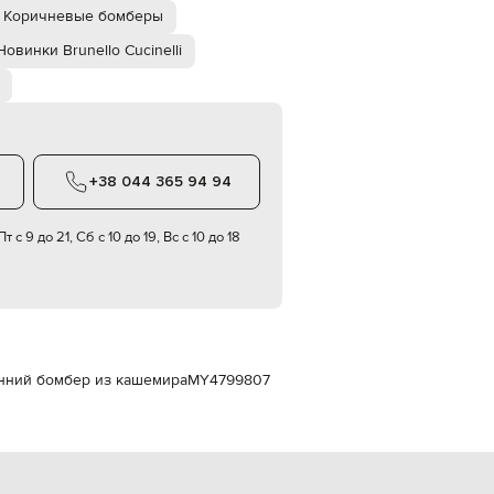
Italy
Коричневые бомберы
€
Новинки Brunello Cucinelli
EUR
Latvia
€
EUR
Lithuania
€
+38 044 365 94 94
EUR
Luxembourg
€
т с 9 до 21, Сб с 10 до 19, Вс с 10 до 18
EUR
Netherlands
€
PLN
Poland
zł
ронний бомбер из кашемира
MY4799807
EUR
Portugal
€
EUR
Romania
€