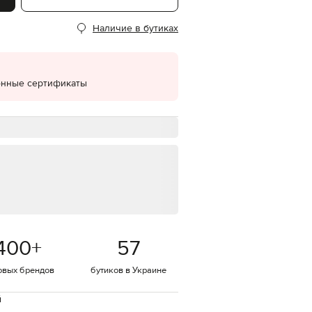
EUR
Наличие в бутиках
Denmark
€
EUR
Estonia
€
онные сертификаты
EUR
Finland
€
EUR
France
€
EUR
Germany
€
EUR
Greece
400
+
57
€
EUR
овых брендов
бутиков в Украине
Hungary
€
й
EUR