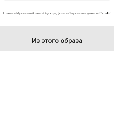
Главная
Мужчинам
Canali
Одежда
Джинсы
Зауженные джинсы
Canali Си
Из этого образа
NEW
- 49%