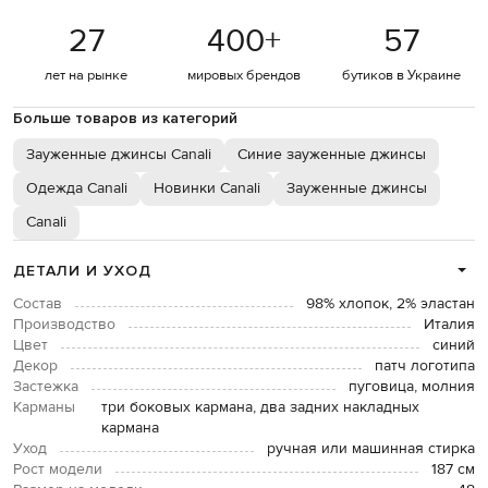
27
400
+
57
лет на рынке
мировых брендов
бутиков в Украине
Больше товаров из категорий
Зауженные джинсы Canali
Синие зауженные джинсы
Одежда Canali
Новинки Canali
Зауженные джинсы
Canali
ДЕТАЛИ И УХОД
Состав
98% хлопок, 2% эластан
Производство
Италия
Цвет
синий
Декор
патч логотипа
Застежка
пуговица, молния
Карманы
три боковых кармана, два задних накладных
кармана
Уход
ручная или машинная стирка
Рост модели
187 см