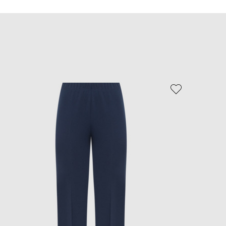
EUR
Slovakia
€
EUR
Slovenia
€
EUR
Spain
€
- 40%
EUR
Sweden
€
UAH
Ukraine
₴
EUR
Other
€