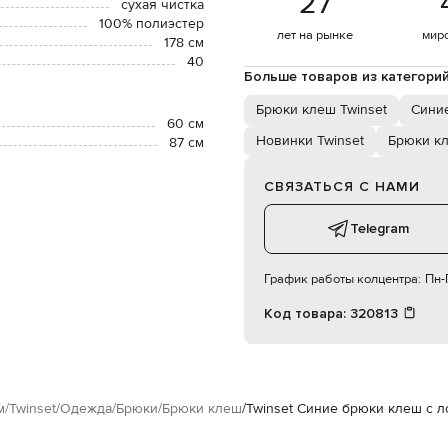
27
сухая чистка
100% полиэстер
лет на рынке
мир
178 см
40
Больше товаров из категори
Брюки клеш Twinset
Сини
60 см
Новинки Twinset
Брюки к
87 см
СВЯЗАТЬСЯ С НАМИ
Telegram
График работы колцентра:
Пн-П
Код товара:
320813
м
Twinset
Одежда
Брюки
Брюки клеш
Twinset Синие брюки клеш с 