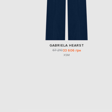
GABRIELA HEARST
67 210
33 606 грн
XS
M