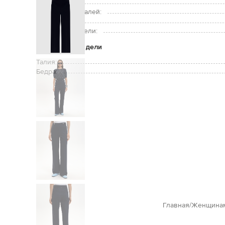
Уход:
Подкладка деталей:
Рост модели:
Размер на модели:
Параметры модели
Талия:
Бедра:
Главная
Женщина