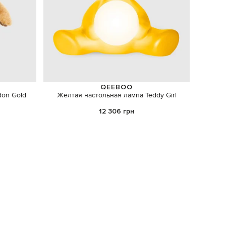
QEEBOO
don Gold
Желтая настольная лампа Teddy Girl
Подст
аним
12 306 грн