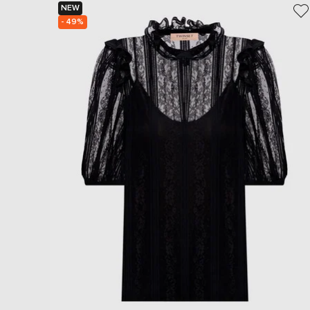
NEW
- 49%