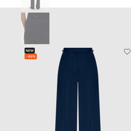
NEW
- 49%