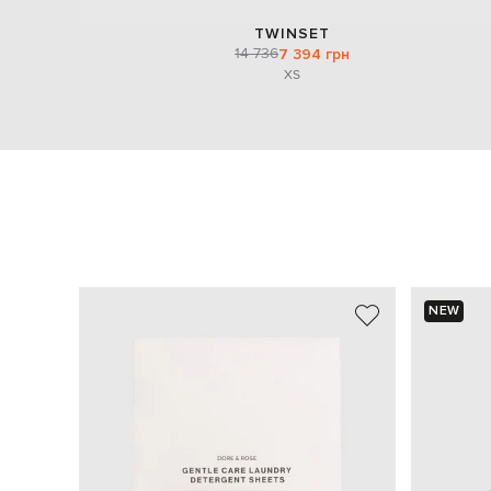
TWINSET
14 736
7 394 грн
XS
NEW