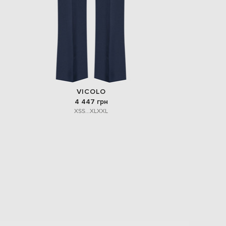
VICOLO
4 447 грн
XS
S
...
XL
XXL