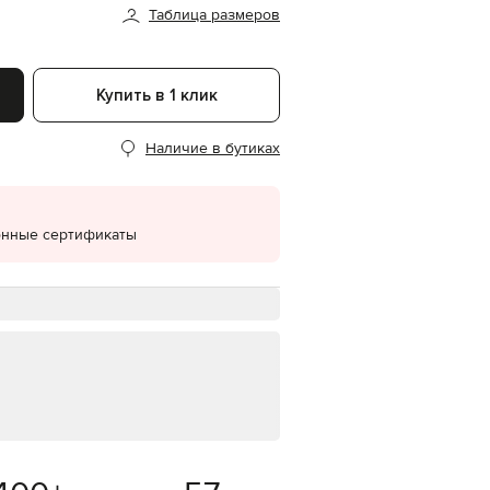
Таблица размеров
EUR
Denmark
€
Купить в 1 клик
EUR
Estonia
€
Наличие в бутиках
EUR
Finland
€
EUR
онные сертификаты
France
€
EUR
Germany
€
EUR
Greece
€
EUR
Hungary
€
EUR