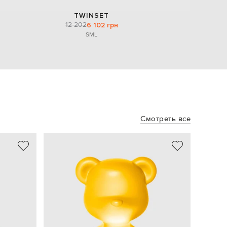
TWINSET
12 202
6 102 грн
S
M
L
Смотреть все