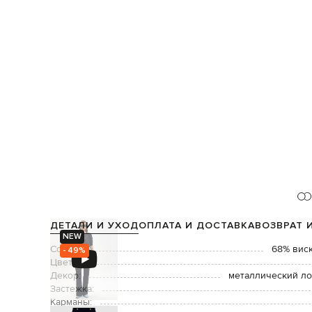
ДЕТАЛИ И УХОД
ОПЛАТА И ДОСТАВКА
ВОЗВРАТ 
NEW
Состав:
68% виск
- 49%
Цвет:
Декор:
металлический ло
Застежка:
Карманы: