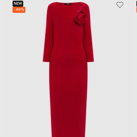
NEW
- 49%