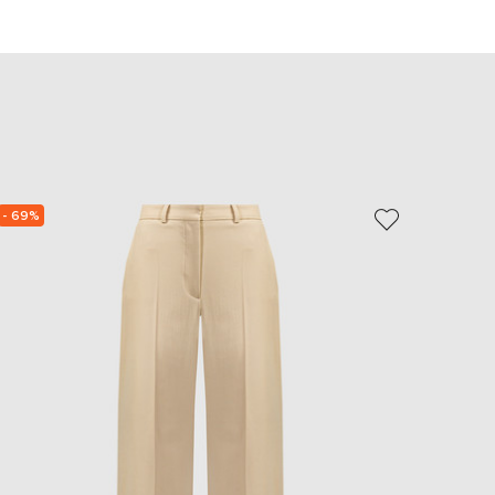
EUR
Slovakia
€
EUR
Slovenia
€
EUR
Spain
€
- 69%
- 69%
EUR
Sweden
€
UAH
Ukraine
₴
EUR
Other
€