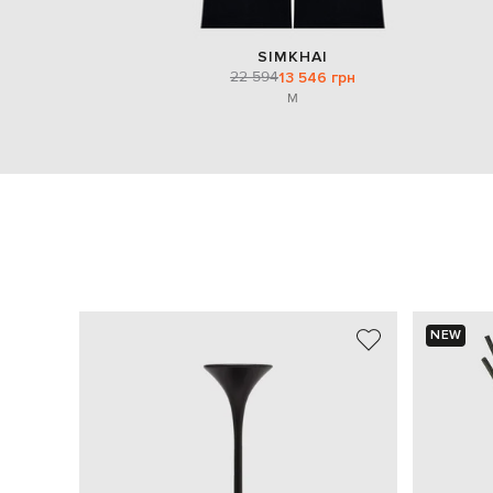
SIMKHAI
22 594
13 546 грн
M
NEW