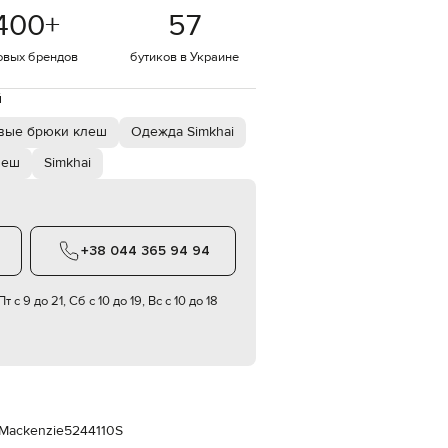
Italy
400
+
57
€
EUR
овых брендов
бутиков в Украине
Latvia
€
й
EUR
Lithuania
вые брюки клеш
Одежда Simkhai
€
леш
Simkhai
EUR
Luxembourg
€
EUR
Netherlands
+38 044 365 94 94
€
PLN
т с 9 до 21, Сб с 10 до 19, Вс с 10 до 18
Poland
zł
EUR
Portugal
€
EUR
Romania
Mackenzie
5244110S
€