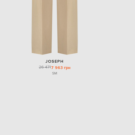
JOSEPH
26 471
7 963 грн
S
M