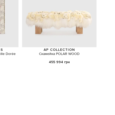
NS
AP COLLECTION
lle Dorée
Скамейка POLAR WOOD
Роз
моногра
455 994 грн