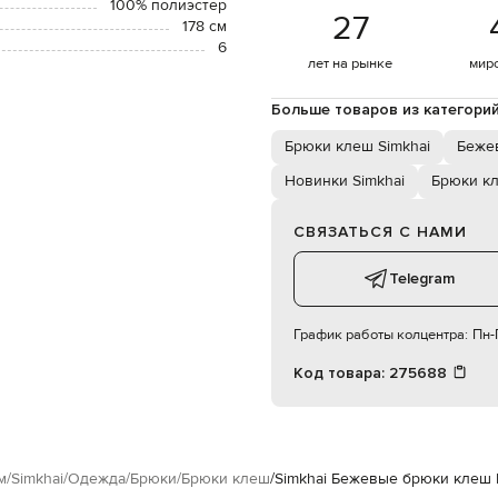
100% полиэстер
27
178 см
6
лет на рынке
мир
Больше товаров из категори
Брюки клеш Simkhai
Беже
Новинки Simkhai
Брюки к
СВЯЗАТЬСЯ С НАМИ
Telegram
График работы колцентра:
Пн-П
Код товара:
275688
м
Simkhai
Одежда
Брюки
Брюки клеш
Simkhai Бежевые брюки клеш 