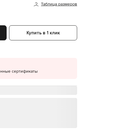
Таблица размеров
EUR
Denmark
€
EUR
Estonia
Купить в 1 клик
€
EUR
Finland
€
EUR
France
€
онные сертификаты
EUR
Germany
€
EUR
Greece
€
EUR
Hungary
€
EUR