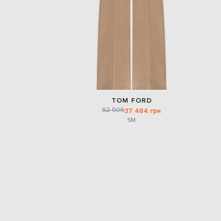
TOM FORD
62 506
37 484 грн
S
M