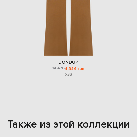
DONDUP
14 476
4 344 грн
XS
S
Также из этой коллекции