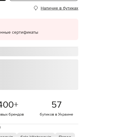
Наличие в бутиках
EUR
Denmark
€
EUR
Estonia
онные сертификаты
€
EUR
Finland
€
EUR
France
€
EUR
Germany
€
EUR
400
+
57
Greece
€
овых брендов
бутиков в Украине
EUR
Hungary
€
й
EUR