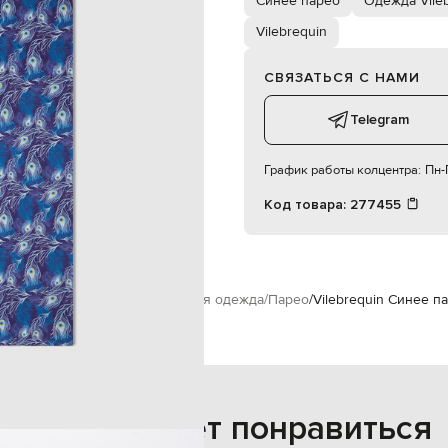
Синее парео
Одежда Vile
ручная или машинная стирка
Vilebrequin
83
СВЯЗАТЬСЯ С НАМИ
57
87
Telegram
График работы колцентра:
Пн-П
Код товара:
277455
n
Одежда
Купальники и пляжная одежда
Парео
Vilebrequin Синее па
Также может понравиться