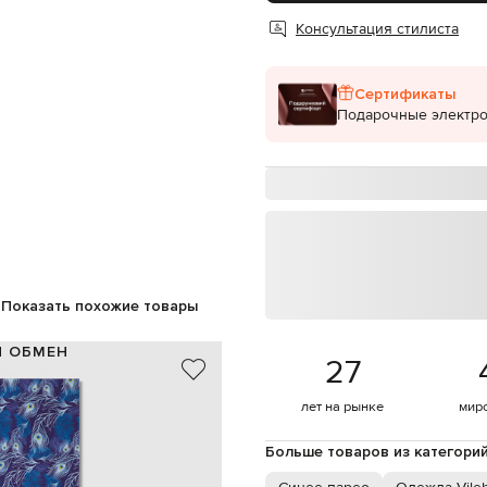
Консультация стилиста
Сертификаты
Подарочные электр
Показать похожие товары
И ОБМЕН
27
100% хлопок
лет на рынке
мир
синий, голубой, желтый
ендовый принт, принт логотипа
сумочка для хранения
Больше товаров из категори
180х117см