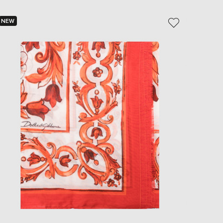
EUR
Slovakia
€
NEW
NEW
- 29%
EUR
Slovenia
€
EUR
Spain
€
EUR
Sweden
€
UAH
Ukraine
₴
EUR
Other
€