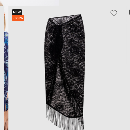
NEW
- 29%