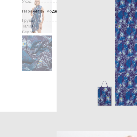
Уход:
Параметры модели
Грудь:
Талия:
Бедра:
Главная
Женщинам
Vilebrequi