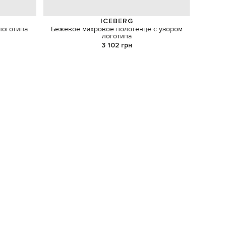
ICEBERG
логотипа
Бежевое махровое полотенце с узором
На
логотипа
3 102 грн