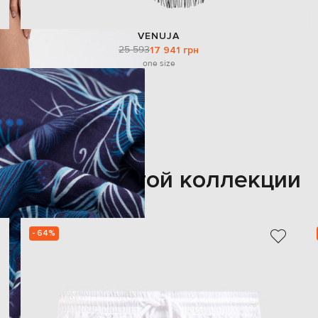
VENUJA
25 593
17 941 грн
one size
Также из этой коллекции
- 64%