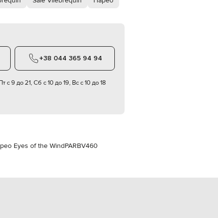
brequin
Sale Vilebrequin
Парео
Italy
€
EUR
Latvia
€
EUR
+38 044 365 94 94
Lithuania
€
т с 9 до 21, Сб с 10 до 19, Вс с 10 до 18
EUR
Luxembourg
€
EUR
Netherlands
€
PLN
рео Eyes of the Wind
PARBV460
Poland
zł
EUR
Portugal
€
EUR
Romania
€