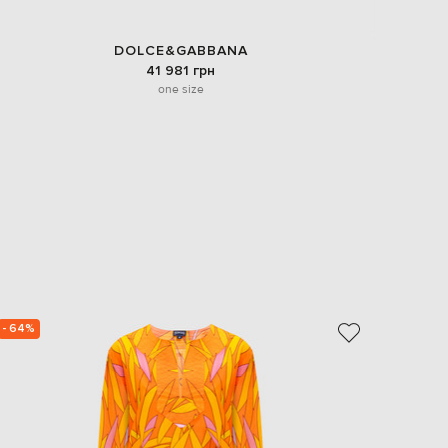
DOLCE&GABBANA
41 981 грн
one size
- 64%
- 65%