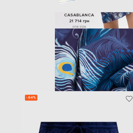
CASABLANCA
21 714 грн
one size
- 64%