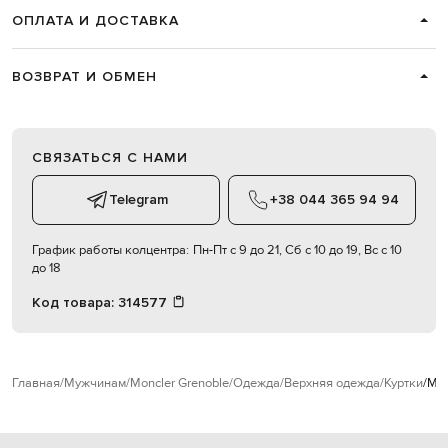
ОПЛАТА И ДОСТАВКА
ВОЗВРАТ И ОБМЕН
СВЯЗАТЬСЯ С НАМИ
Telegram
+38 044 365 94 94
График работы колцентра:
Пн-Пт с 9 до 21, Сб с 10 до 19, Вс с 10
до 18
Код товара:
314577
Главная
Мужчинам
Moncler Grenoble
Одежда
Верхняя одежда
Куртки
Mon