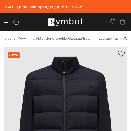
SALE ще більше брендів до -50% SS`26
Главная
Мужчинам
Moncler Grenoble
Одежда
Верхняя одежда
Куртки
Mon
- 30%