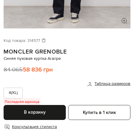
ИЩЕТЕ НОВЫЙ ОБРАЗ?
Давайте подберем что-то еще
Код товара:
314577
MONCLER GRENOBLE
Похожие товары
Синяя пуховая куртка Araripe
84 065
58 836 грн
Таблица размеров
4(XL)
Последняя единица
В корзину
Купить в 1 клик
Консультация стилиста