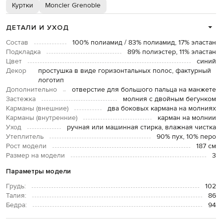
Куртки
Moncler Grenoble
ДЕТАЛИ И УХОД
Состав
100% полиамид / 83% полиамид, 17% эластан
Подкладка
89% полиэстер, 11% эластан
Цвет
синий
Декор
простушка в виде горизонтальных полос, фактурный
логотип
Дополнительно
отверстие для большого пальца на манжете
Застежка
молния с двойным бегунком
Карманы (внешние)
два боковых кармана на молниях
Карманы (внутренние)
карман на молнии
Уход
ручная или машинная стирка, влажная чистка
Утеплитель
90% пух, 10% перо
Рост модели
187 см
Размер на модели
3
Параметры модели
Грудь:
102
Талия:
86
Бедра:
94