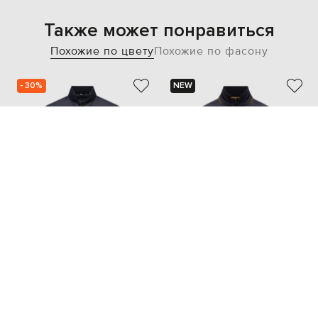
Также может понравиться
Похожие по цвету
Похожие по фасону
- 30%
NEW
MONCLER GRENOBLE
MOORER
57 543
40 275 грн
78 792 грн
L
L
XL
XXL
XXXL
4XL