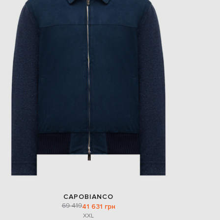
CAPOBIANCO
69 419
41 631 грн
XXL