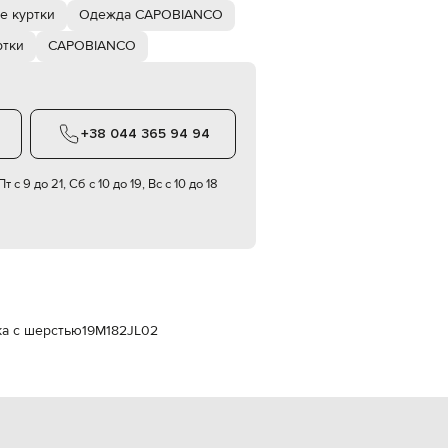
Italy
е куртки
Одежда CAPOBIANCO
€
ртки
CAPOBIANCO
EUR
Latvia
€
EUR
Lithuania
+38 044 365 94 94
€
EUR
т с 9 до 21, Сб с 10 до 19, Вс с 10 до 18
Luxembourg
€
EUR
Netherlands
€
PLN
Poland
zł
а с шерстью
19M182JL02
EUR
Portugal
€
EUR
Romania
€