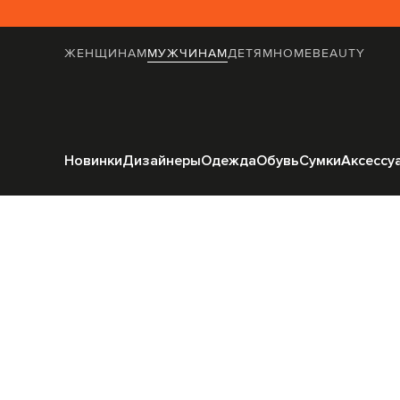
ЖЕНЩИНАМ
МУЖЧИНАМ
ДЕТЯМ
HOME
BEAUTY
Главная
Мужчинам
CAP
Новинки
Дизайнеры
Одежда
Обувь
Сумки
Аксессу