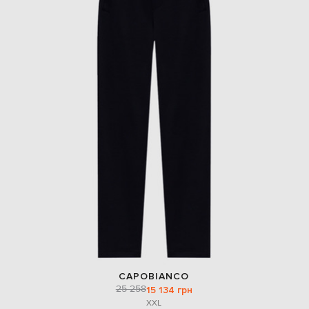
CAPOBIANCO
25 258
15 134 грн
XXL