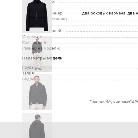
Дополнительно:
Застежка:
Карманы (внешние):
два боковых кармана, два 
Карманы (внутренние):
Уход:
Подкладка деталей:
Утеплитель:
Рост модели:
Размер на модели:
Параметры модели
Грудь:
Талия:
Бедра:
Главная
Мужчинам
CAP