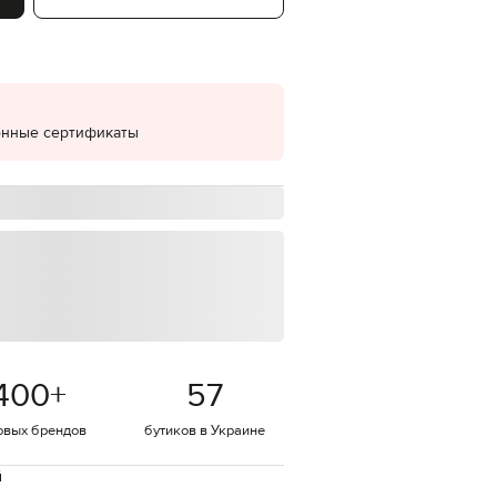
EUR
Denmark
€
EUR
Estonia
€
онные сертификаты
EUR
Finland
€
EUR
France
€
EUR
Germany
€
EUR
Greece
400
+
57
€
EUR
овых брендов
бутиков в Украине
Hungary
€
й
EUR