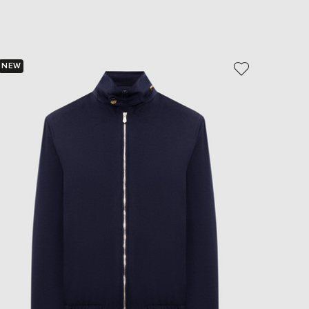
EUR
Slovakia
€
EUR
Slovenia
NEW
NEW
€
- 50%
EUR
Spain
€
EUR
Sweden
€
UAH
Ukraine
₴
EUR
Other
€