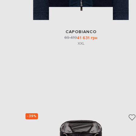
CAPOBIANCO
69 419
41 631 грн
XXL
- 39%