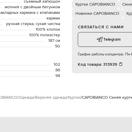
съемный капюшон
Куртки CAPOBIANCO
Сини
молния с двойным бегунком
накладных кармана с клапанами
Новинки CAPOBIANCO
Ку
карман
ручная стирка, сухая чистка
СВЯЗАТЬСЯ С НАМИ
100% хлопок
100% полиэстер
Telegram
187 см
50
График работы колцентра:
Пн-П
102
Код товара:
313939
86
94
OBIANCO
Одежда
Верхняя одежда
Куртки
CAPOBIANCO Синяя куртк