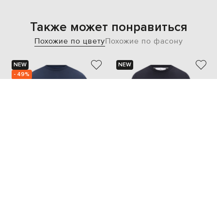
Также может понравиться
Похожие по цвету
Похожие по фасону
NEW
NEW
- 49%
JUUN.J
STONE ISLAND
11 634
5 843 грн
13 495 грн
M
XL
L
XL
XXXL