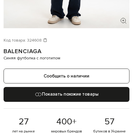
ИЩЕТЕ НОВЫЙ ОБРАЗ?
Давайте подберем что-то еще
Код товара:
324608
BALENCIAGA
Похожие товары
Синяя футболка с логотипом
Сообщить о наличии
Показать похожие товары
27
400
+
57
лет на рынке
мировых брендов
бутиков в Украине