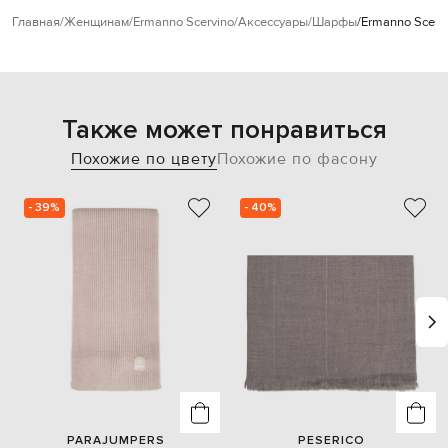
Главная
Женщинам
Ermanno Scervino
Аксессуары
Шарфы
Ermanno Scerv
Также может понравиться
Похожие по цвету
Похожие по фасону
- 39%
- 40%
PARAJUMPERS
PESERICO