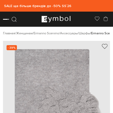
SALE ще більше брендів до -50% SS`26
Главная
Женщинам
Ermanno Scervino
Аксессуары
Шарфы
Ermanno Scerv
- 39%