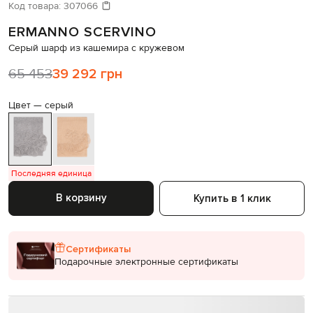
Давайте подберем что-то еще
Код товара:
307066
ERMANNO SCERVINO
Похожие товары
Серый шарф из кашемира с кружевом
65 453
39 292 грн
Цвет —
серый
Последняя единица
В корзину
Купить в 1 клик
Сертификаты
Подарочные электронные сертификаты