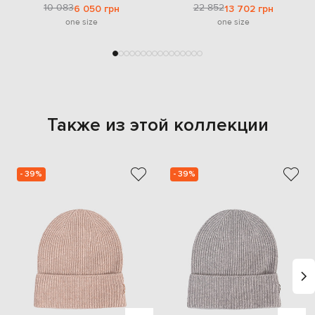
10 083
22 852
6 050 грн
13 702 грн
one size
one size
Также из этой коллекции
- 39%
- 39%