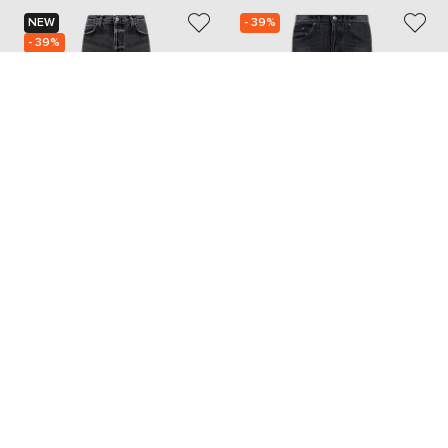
NEW
- 39%
- 39%
AGOLDE
DONDUP
19 544
15 046
11 737 грн
9 049 грн
M
M
Также из этой коллекции