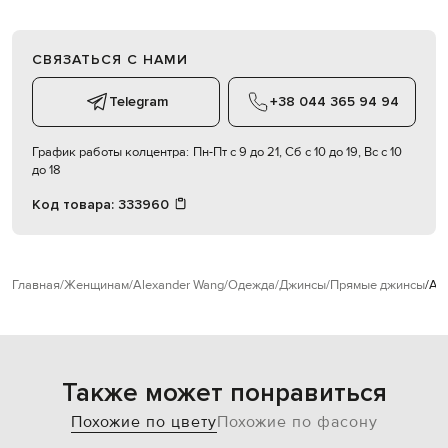
СВЯЗАТЬСЯ С НАМИ
Telegram
+38 044 365 94 94
График работы колцентра:
Пн-Пт с 9 до 21, Сб с 10 до 19, Вс с 10
до 18
Код товара:
333960
Главная
Женщинам
Alexander Wang
Одежда
Джинсы
Прямые джинсы
Al
Также может понравиться
Похожие по цвету
Похожие по фасону