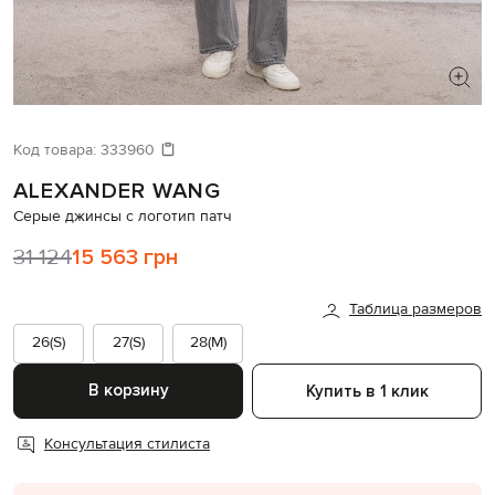
ИЩЕТЕ НОВЫЙ ОБРАЗ?
Давайте подберем что-то еще
Код товара:
333960
ALEXANDER WANG
Похожие товары
Серые джинсы с логотип патч
31 124
15 563 грн
Таблица размеров
26(S)
27(S)
28(M)
В корзину
Купить в 1 клик
Консультация стилиста