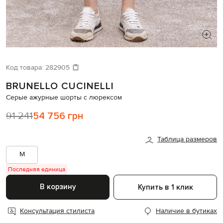
ИЩЕТЕ НОВЫЙ ОБРАЗ?
Давайте подберем что-то еще
Код товара:
282905
BRUNELLO CUCINELLI
Похожие товары
Серые ажурные шорты с люрексом
91 241
54 756 грн
Таблица размеров
M
Последняя единица
В корзину
Купить в 1 клик
Консультация стилиста
Наличие в бутиках