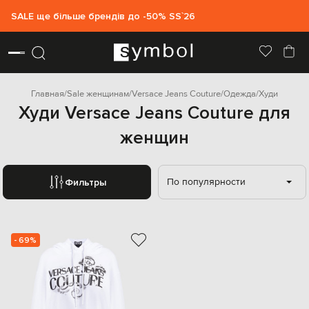
SALE ще більше брендів до -50% SS`26
Главная
Sale женщинам
Versace Jeans Couture
Одежда
Худи
Худи Versace Jeans Couture для
женщин
По популярности
Фильтры
- 69%