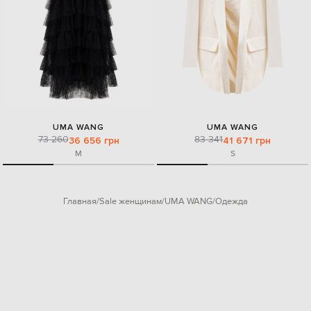
UMA WANG
UMA WANG
73 260
83 341
36 656 грн
41 671 грн
M
S
Главная
Sale женщинам
UMA WANG
Одежда