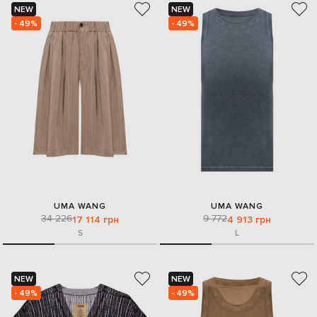
NEW
NEW
- 49%
- 49%
UMA WANG
UMA WANG
34 226
9 772
17 114 грн
4 913 грн
S
L
NEW
NEW
- 49%
- 49%