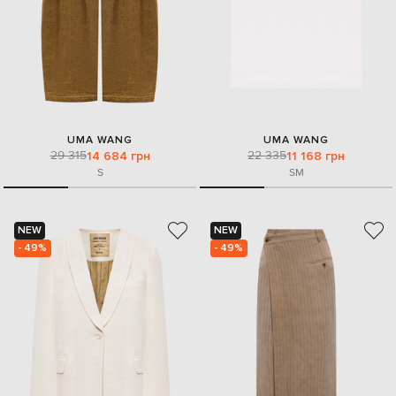
UMA WANG
UMA WANG
29 315
22 335
14 684 грн
11 168 грн
S
S
M
NEW
NEW
- 49%
- 49%