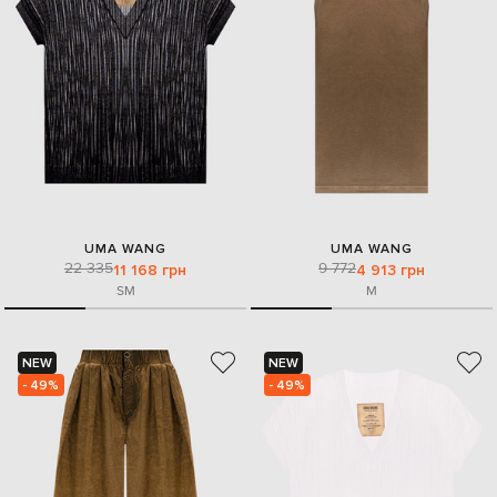
UMA WANG
UMA WANG
22 335
9 772
11 168 грн
4 913 грн
S
M
M
NEW
NEW
- 49%
- 49%