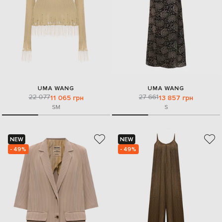
UMA WANG
UMA WANG
22 077
27 661
11 065 грн
13 857 грн
S
M
S
NEW
NEW
- 49%
- 49%