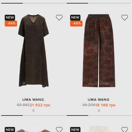
NEW
NEW
- 49%
- 49%
UMA WANG
UMA WANG
43 843
36 294
21 922 грн
18 148 грн
S
S
NEW
NEW