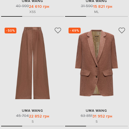
UMA WANG
UMA WANG
40 999
31 590
24 610 грн
15 821 грн
XS
S
M
L
- 50%
- 49%
UMA WANG
UMA WANG
45 704
63 851
22 852 грн
31 952 грн
S
S