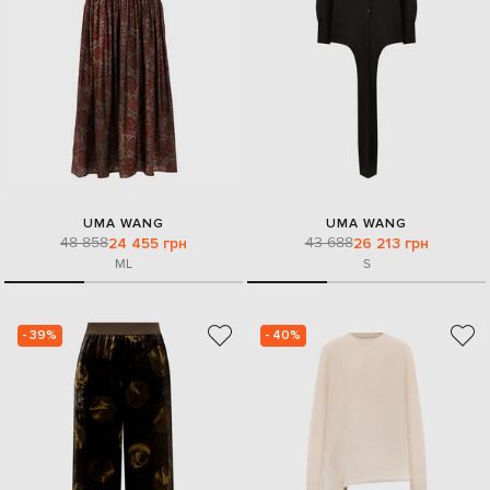
UMA WANG
UMA WANG
48 858
43 688
24 455 грн
26 213 грн
M
L
S
- 39%
- 40%