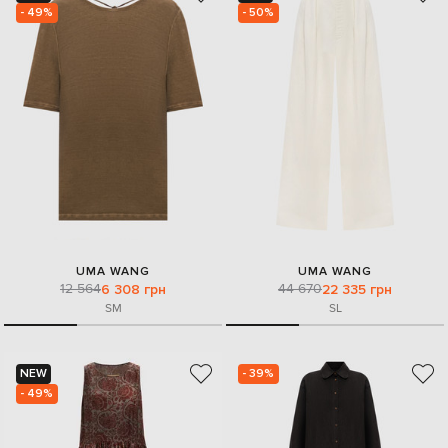
- 49%
- 50%
UMA WANG
UMA WANG
12 564
44 670
6 308 грн
22 335 грн
S
M
S
L
NEW
- 39%
- 49%