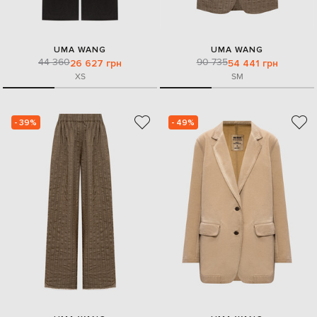
UMA WANG
UMA WANG
44 360
90 735
26 627 грн
54 441 грн
XS
S
M
- 39%
- 49%