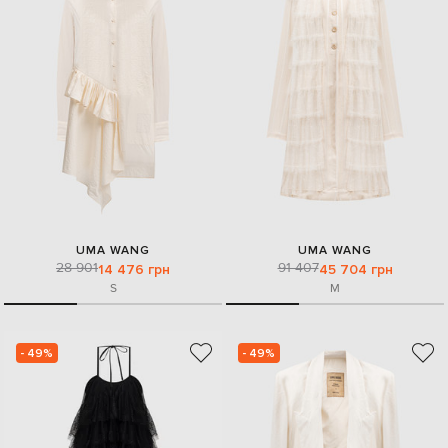
UMA WANG
UMA WANG
28 901
91 407
14 476 грн
45 704 грн
S
M
- 49%
- 49%