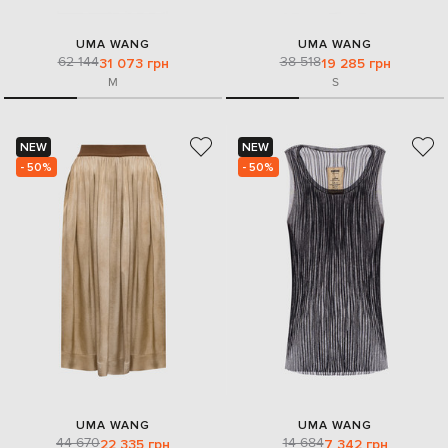
UMA WANG
UMA WANG
62 144
38 518
31 073 грн
19 285 грн
M
S
NEW
NEW
- 50%
- 50%
UMA WANG
UMA WANG
44 670
14 684
22 335 грн
7 342 грн