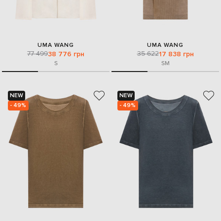
UMA WANG
UMA WANG
77 499
35 622
38 776 грн
17 838 грн
S
S
M
NEW
NEW
- 49%
- 49%