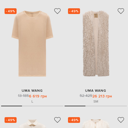
- 49%
- 49%
UMA WANG
UMA WANG
13 185
52 425
6 619 грн
26 213 грн
L
S
M
- 49%
- 49%