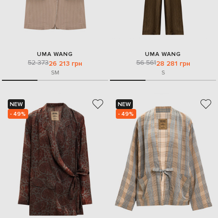
UMA WANG
UMA WANG
52 373
56 561
26 213 грн
28 281 грн
S
M
S
NEW
NEW
- 49%
- 49%