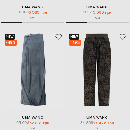
UMA WANG
UMA WANG
11 168
11 168
5 585 грн
5 585 грн
S
M
L
S
M
NEW
NEW
- 49%
- 49%
UMA WANG
UMA WANG
65 608
34 899
32 831 грн
17 476 грн
S
M
S