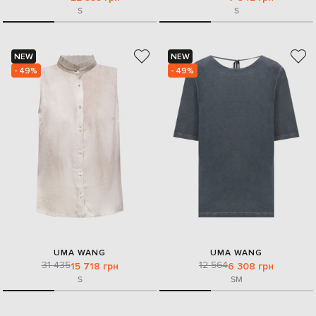
S
S
NEW
NEW
- 49%
- 49%
UMA WANG
UMA WANG
31 435
12 564
15 718 грн
6 308 грн
S
S
M