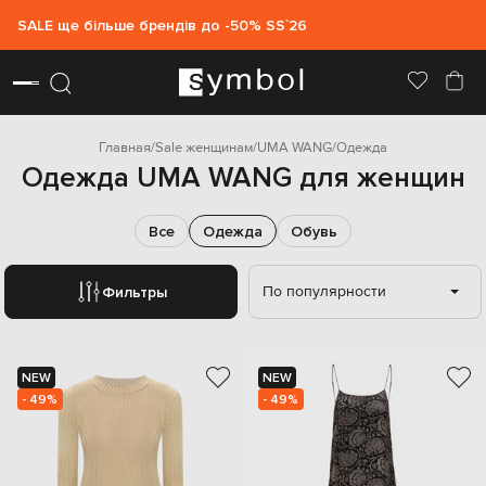
SALE ще більше брендів до -50% SS`26
Главная
Sale женщинам
UMA WANG
Одежда
Одежда UMA WANG для женщин
Все
Одежда
Обувь
По популярности
Фильтры
NEW
NEW
- 49%
- 49%