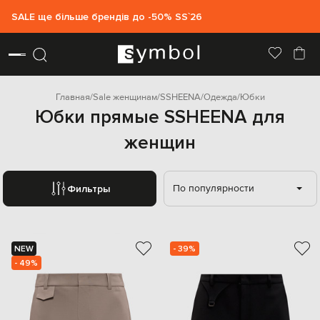
SALE ще більше брендів до -50% SS`26
Главная
Sale женщинам
SSHEENA
Одежда
Юбки
Юбки прямые SSHEENA для
женщин
По популярности
Фильтры
NEW
- 39%
- 49%