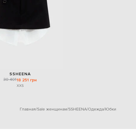
SSHEENA
30 401
18 251 грн
XXS
Главная
Sale женщинам
SSHEENA
Одежда
Юбки