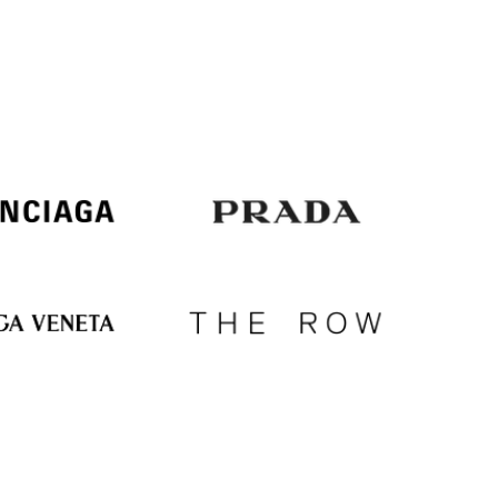
Italy
€
EUR
Latvia
€
EUR
Lithuania
€
EUR
Luxembourg
€
EUR
Netherlands
€
PLN
Poland
zł
EUR
Portugal
€
EUR
Romania
€