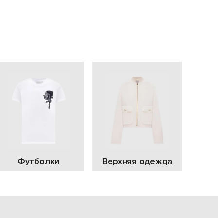
EUR
Slovakia
€
EUR
Slovenia
€
EUR
Spain
€
EUR
Sweden
€
UAH
Ukraine
₴
EUR
Other
Футболки
Верхняя одежда
€