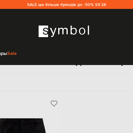
SALE ще більше брендів до -50% SS`26
Главная
Sale женщинам
SSHEENA
Одежда
Юбки
ары
Sale
Юбки SSHEENA для женщи