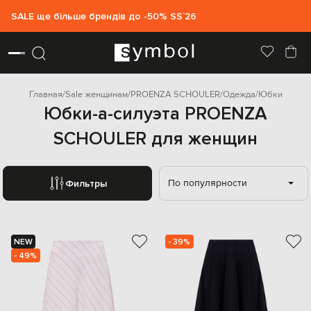
SALE ще більше брендів до -50% SS`26
Главная
Sale женщинам
PROENZA SCHOULER
Одежда
Юбки
Юбки-а-силуэта PROENZA
SCHOULER для женщин
По популярности
Фильтры
NEW
- 39%
- 49%