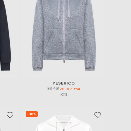
PESERICO
33 451
20 061 грн
XXS
- 30%