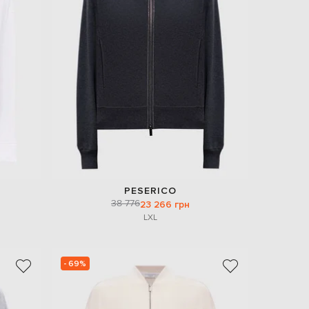
EUR
Slovakia
€
EUR
Slovenia
€
EUR
Spain
€
EUR
Sweden
€
UAH
Ukraine
PESERICO
₴
38 776
23 266 грн
L
XL
EUR
Other
€
- 69%