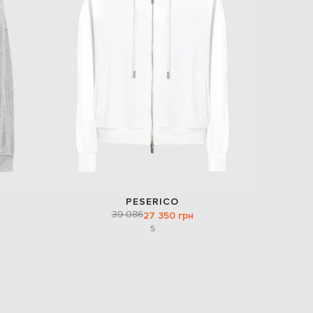
PESERICO
39 086
27 350 грн
S