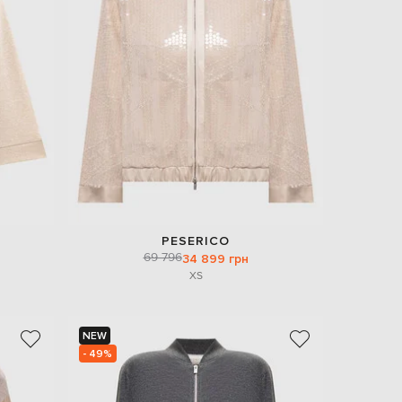
EUR
Denmark
€
EUR
Estonia
€
EUR
Finland
€
EUR
France
€
EUR
PESERICO
Germany
69 796
34 899 грн
€
XS
EUR
Greece
€
NEW
EUR
- 49%
Hungary
€
EUR