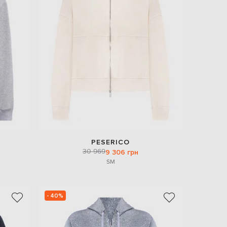
PESERICO
30 969
9 306 грн
S
M
- 40%