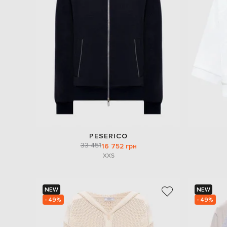
PESERICO
33 451
16 752 грн
XXS
NEW
NEW
- 49%
- 49%