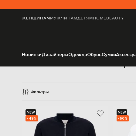
ЖЕНЩИНАМ
МУЖЧИНАМ
ДЕТЯМ
HOME
BEAUTY
Новинки
Дизайнеры
Одежда
Обувь
Сумки
Аксессу
Спорт
Фильтры
NEW
NEW
- 49%
- 50%