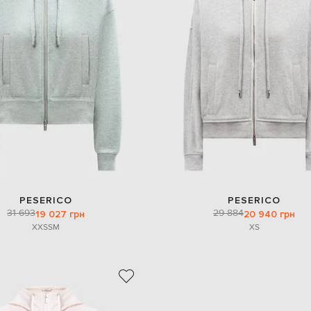
PESERICO
PESERICO
31 693
29 884
19 027 грн
20 940 грн
XXS
S
M
XS