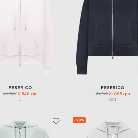
PESERICO
PESERICO
35 156
35 156
10 548 грн
21 095 грн
L
XXS
- 29%