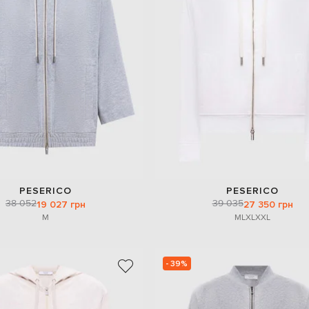
PESERICO
PESERICO
38 052
39 035
19 027 грн
27 350 грн
M
M
L
XL
XXL
- 39%