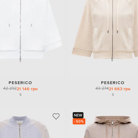
PESERICO
PESERICO
42 292
43 274
21 146 грн
21 663 грн
S
S
NEW
- 50%