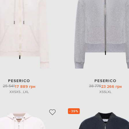
PESERICO
PESERICO
25 541
38 776
17 889 грн
23 266 грн
XXS
XS
...
L
XL
XS
S
L
XL
- 39%