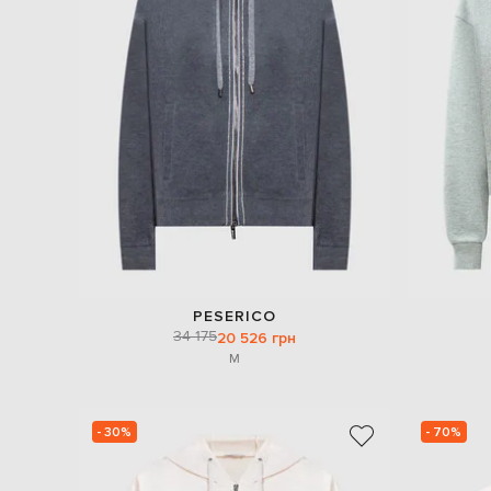
PESERICO
34 175
20 526 грн
M
- 30%
- 70%