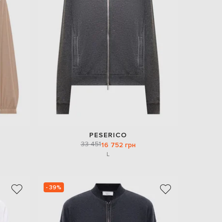
Italy
€
EUR
Latvia
€
EUR
Lithuania
€
EUR
Luxembourg
€
EUR
Netherlands
€
PESERICO
33 451
PLN
16 752 грн
Poland
L
zł
EUR
Portugal
€
- 39%
EUR
Romania
€