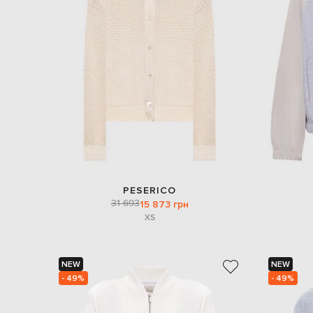
PESERICO
31 693
15 873 грн
XS
NEW
NEW
- 49%
- 49%