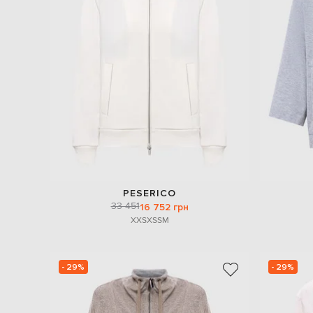
PESERICO
33 451
16 752 грн
XXS
XS
S
M
- 29%
- 29%