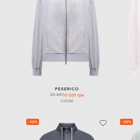
PESERICO
33 451
10 031 грн
XXS
S
M
- 39%
- 39%