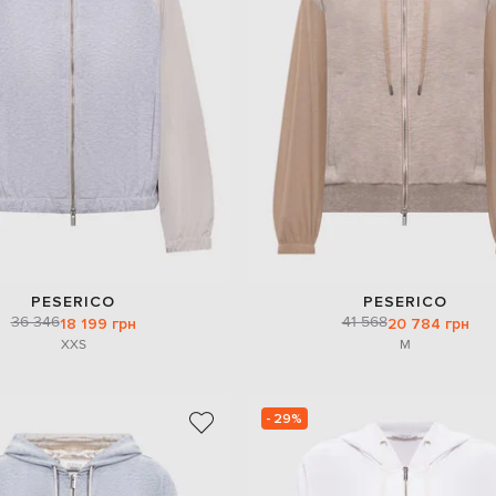
PESERICO
PESERICO
36 346
41 568
18 199 грн
20 784 грн
XXS
M
- 29%