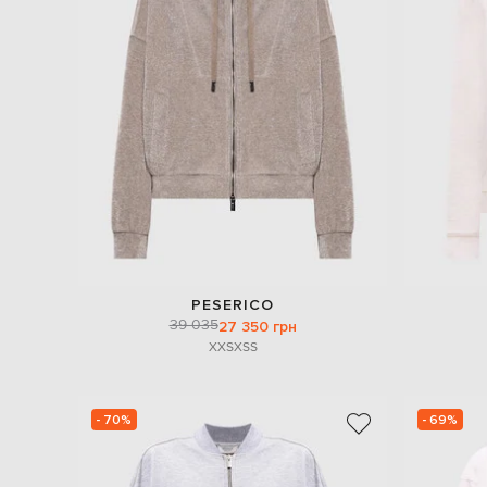
PESERICO
39 035
27 350 грн
XXS
XS
S
- 70%
- 69%