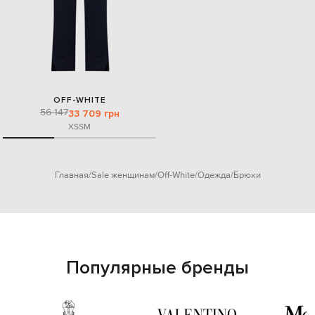
OFF-WHITE
56 147
33 709 грн
XS
S
M
Главная
Sale женщинам
Off-White
Одежда
Брюки
Популярные бренды