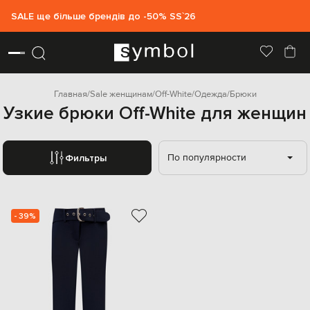
SALE ще більше брендів до -50% SS`26
Главная
Sale женщинам
Off-White
Одежда
Брюки
Узкие брюки Off-White для женщин
По популярности
Фильтры
- 39%