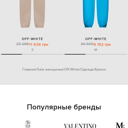
OFF-WHITE
OFF-WHITE
23 266
36 605
11 634 грн
9 152 грн
S
M
Главная
Sale женщинам
Off-White
Одежда
Брюки
Популярные бренды