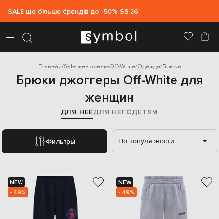
SALE ще більше брендів до -50% SS`26
Главная
Sale женщинам
Off-White
Одежда
Брюки
Брюки джоггеры Off-White для
женщин
ДЛЯ НЕЁ
ДЛЯ НЕГО
ДЕТЯМ
По популярности
Фильтры
NEW
NEW
- 49%
- 49%