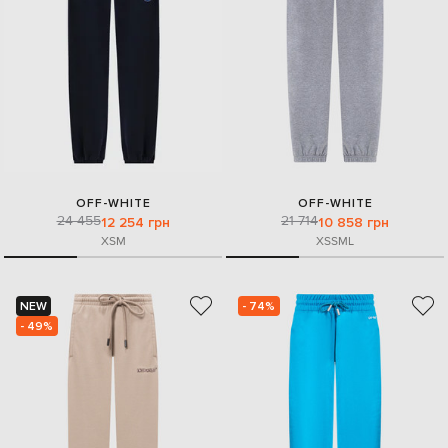
OFF-WHITE
OFF-WHITE
24 455
21 714
12 254 грн
10 858 грн
XS
M
XS
S
M
L
NEW
- 74%
- 49%