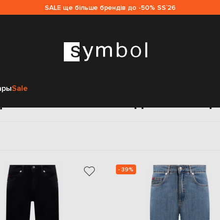
SALE ще більше брендів до -50% SS`26
Главная
Sale женщинам
Max & Co
Одежда
Джинсы
ары
Sale
жинсы Max & Co для женщ
- 39%