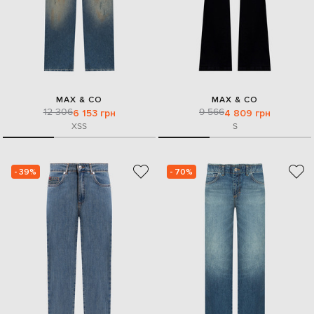
MAX & CO
MAX & CO
12 306
9 566
6 153 грн
4 809 грн
XS
S
S
- 39%
- 70%