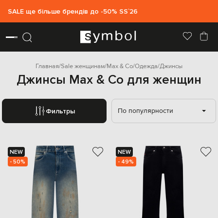
SALE ще більше брендів до -50% SS`26
Главная
Sale женщинам
Max & Co
Одежда
Джинсы
Джинсы Max & Co для женщин
По популярности
Фильтры
NEW
NEW
- 50%
- 49%