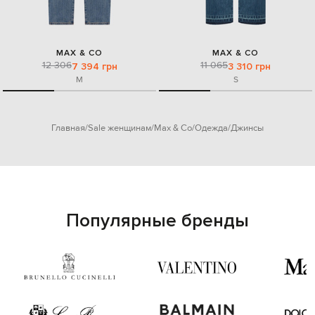
MAX & CO
MAX & CO
12 306
11 065
7 394 грн
3 310 грн
M
S
Главная
Sale женщинам
Max & Co
Одежда
Джинсы
Популярные бренды