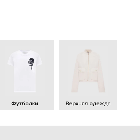
EUR
Slovakia
€
EUR
Slovenia
€
EUR
Spain
€
EUR
Sweden
€
UAH
Ukraine
₴
EUR
Other
Футболки
Верхняя одежда
€