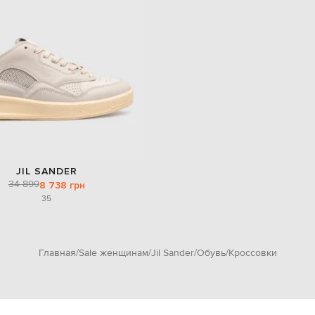
JIL SANDER
34 899
8 738 грн
35
Главная
Sale женщинам
Jil Sander
Обувь
Кроссовки