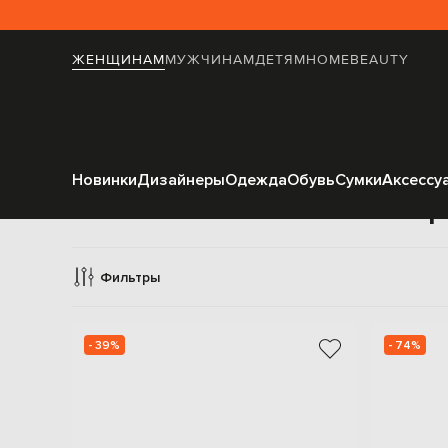
ЖЕНЩИНАМ
МУЖЧИНАМ
ДЕТЯМ
HOME
BEAUTY
Новинки
Дизайнеры
Одежда
Обувь
Сумки
Аксессу
Кр
Фильтры
- 39%
- 74%