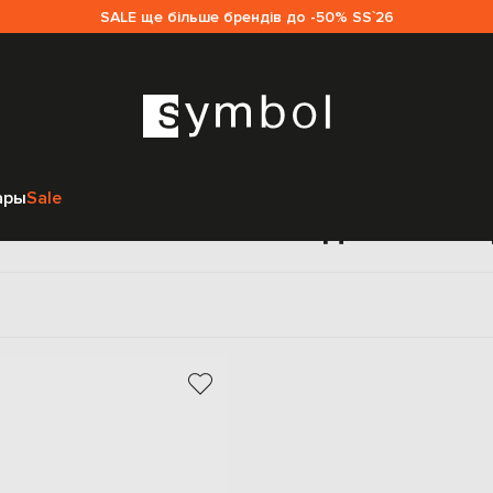
SALE ще більше брендів до -50% SS`26
Главная
Sale женщинам
Jil Sander
Обувь
Кроссовки
ары
Sale
оссовки Jil Sander для жен