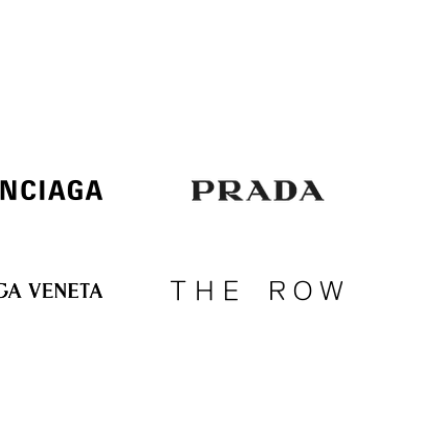
Italy
€
EUR
Latvia
€
EUR
Lithuania
€
EUR
Luxembourg
€
EUR
Netherlands
€
PLN
Poland
zł
EUR
Portugal
€
EUR
Romania
€