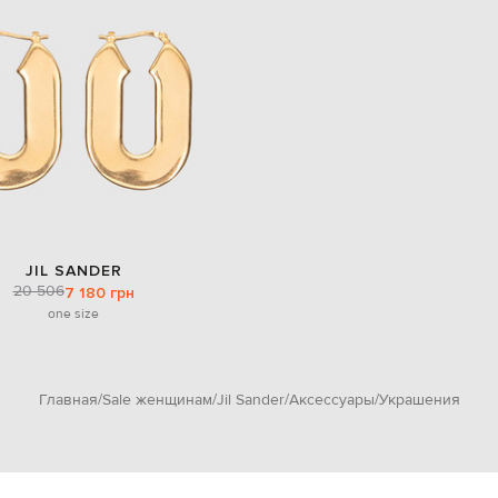
JIL SANDER
20 506
7 180 грн
one size
Главная
Sale женщинам
Jil Sander
Аксессуары
Украшения