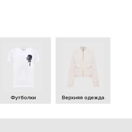
EUR
Slovakia
€
EUR
Slovenia
€
EUR
Spain
€
EUR
Sweden
€
UAH
Ukraine
₴
EUR
Other
Футболки
Верхняя одежда
€