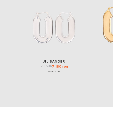
JIL SANDER
20 506
7 180 грн
one size