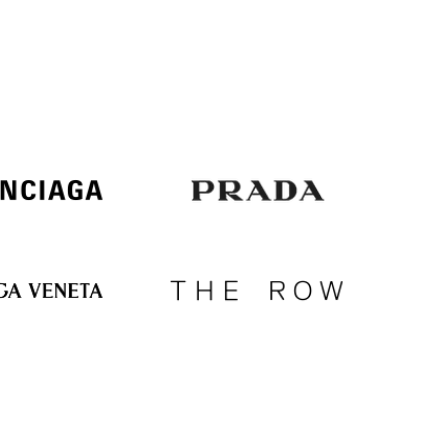
Italy
€
EUR
Latvia
€
EUR
Lithuania
€
EUR
Luxembourg
€
EUR
Netherlands
€
PLN
Poland
zł
EUR
Portugal
€
EUR
Romania
€