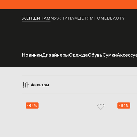
ЖЕНЩИНАМ
МУЖЧИНАМ
ДЕТЯМ
HOME
BEAUTY
Новинки
Дизайнеры
Одежда
Обувь
Сумки
Аксессу
Фильтры
- 64%
- 64%