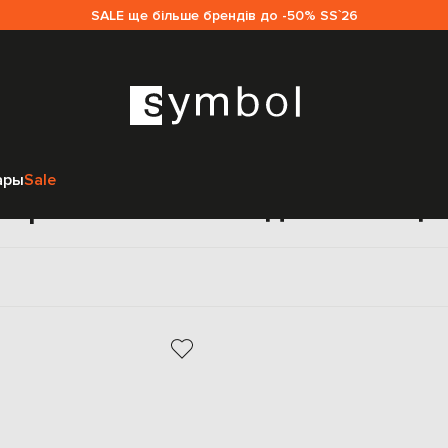
SALE ще більше брендів до -50% SS`26
Главная
Sale женщинам
Jil Sander
Аксессуары
Украшения
ары
Sale
Серьги Jil Sander для женщи