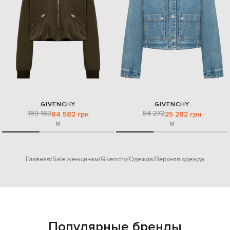
GIVENCHY
GIVENCHY
169 163
84 272
84 582 грн
25 282 грн
M
M
Главная
Sale женщинам
Givenchy
Одежда
Верхняя одежда
Популярные бренды