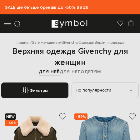
SALE ще більше брендів до -50% SS`26
Главная
Sale женщинам
Givenchy
Одежда
Верхняя одежда
Верхняя одежда Givenchy для
женщин
ДЛЯ НЕЁ
ДЛЯ НЕГО
ДЕТЯМ
По популярности
Фильтры
NEW
- 69%
- 49%