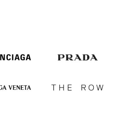
Italy
€
EUR
Latvia
€
EUR
Lithuania
€
EUR
Luxembourg
€
EUR
Netherlands
€
PLN
Poland
zł
EUR
Portugal
€
EUR
Romania
€