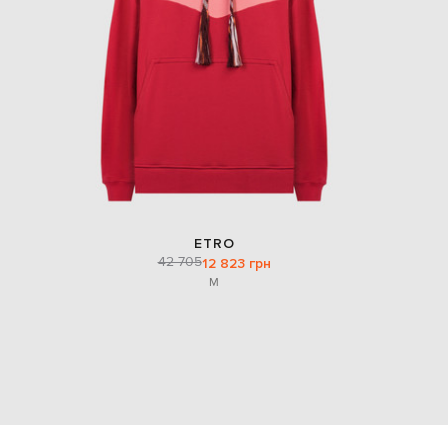
ETRO
42 705
12 823 грн
M