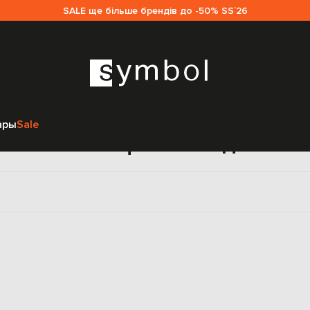
SALE ще більше брендів до -50% SS`26
Главная
Sale женщинам
Etro
Одежда
Спортивная одежда
ары
Sale
ртивные кофты Etro для же