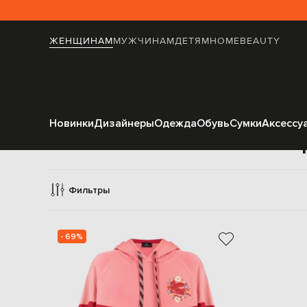
ЖЕНЩИНАМ
МУЖЧИНАМ
ДЕТЯМ
HOME
BEAUTY
Новинки
Дизайнеры
Одежда
Обувь
Сумки
Аксессу
Спо
Фильтры
- 69%