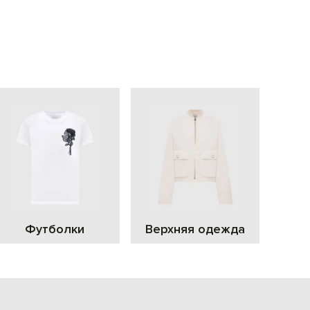
EUR
Slovakia
€
EUR
Slovenia
€
EUR
Spain
€
EUR
Sweden
€
UAH
Ukraine
₴
EUR
Other
Футболки
Верхняя одежда
€