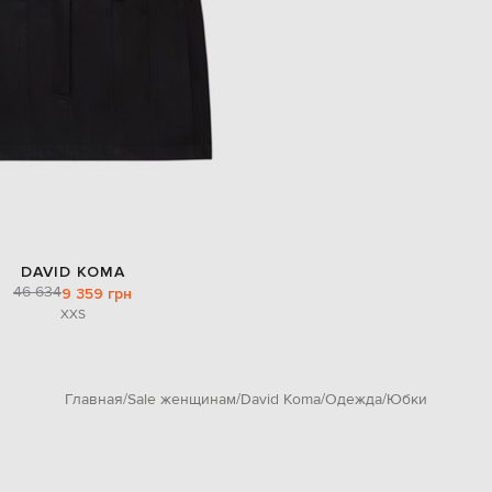
DAVID KOMA
46 634
9 359 грн
XXS
Главная
Sale женщинам
David Koma
Одежда
Юбки