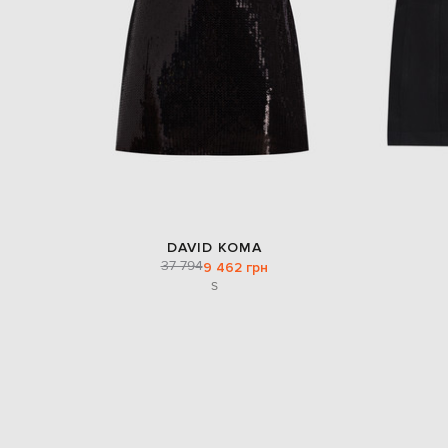
DAVID KOMA
37 794
9 462 грн
S