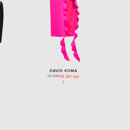
EUR
Denmark
€
EUR
Estonia
€
EUR
Finland
€
EUR
France
€
DAVID KOMA
72 846
18 251 грн
EUR
Germany
S
€
EUR
Greece
€
EUR
Hungary
€
EUR