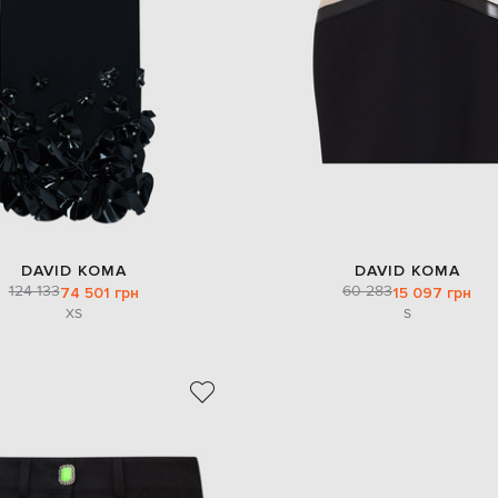
DAVID KOMA
DAVID KOMA
124 133
60 283
74 501 грн
15 097 грн
XS
S