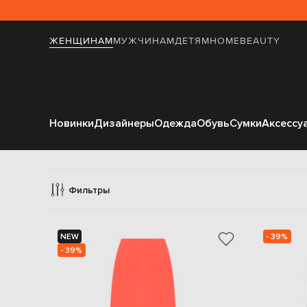
ЖЕНЩИНАМ
МУЖЧИНАМ
ДЕТЯМ
HOME
BEAUTY
Новинки
Дизайнеры
Одежда
Обувь
Сумки
Аксессу
Юбки
Фильтры
NEW
- 39%
- 39%