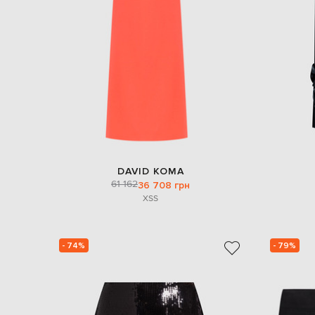
DAVID KOMA
61 162
36 708 грн
XS
S
- 74%
- 79%