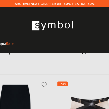
ARCHIVE: NEXT CHAPTER до -60% + EXTRA -50%
Главная
Sale женщинам
David Koma
Одежда
Юбки
ары
Sale
 прямые David Koma для ж
- 74%