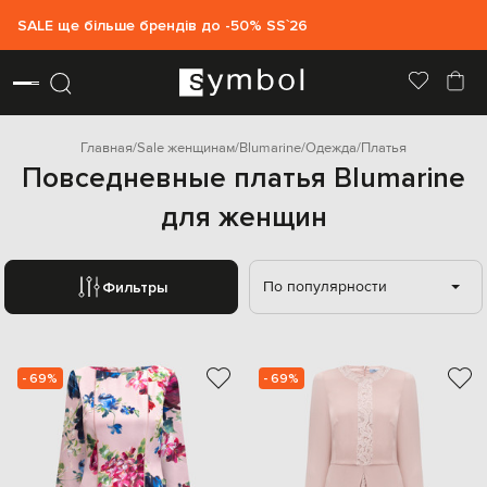
SALE ще більше брендів до -50% SS`26
Главная
Sale женщинам
Blumarine
Одежда
Платья
Повседневные платья Blumarine
для женщин
По популярности
Фильтры
- 69%
- 69%