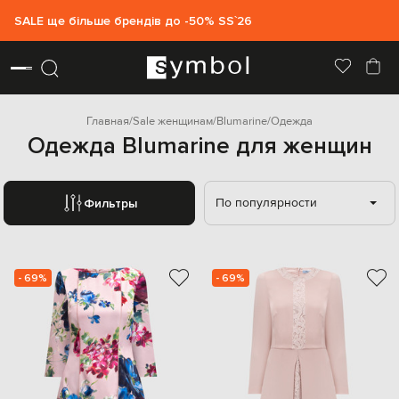
SALE ще більше брендів до -50% SS`26
Главная
Sale женщинам
Blumarine
Одежда
Одежда Blumarine для женщин
По популярности
Фильтры
- 69%
- 69%