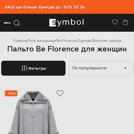
SALE ще більше брендів до -50% SS`26
Главная
Sale женщинам
Be Florence
Одежда
Верхняя одежда
Пальто Be Florence для женщин
По популярности
Фильтры
- 40%