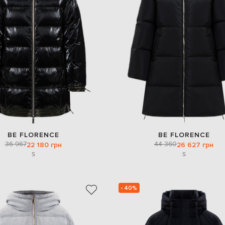
BE FLORENCE
BE FLORENCE
36 967
44 360
22 180 грн
26 627 грн
S
S
- 40%