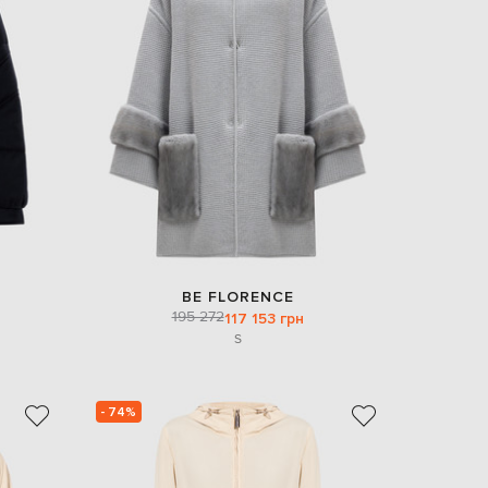
Italy
€
EUR
Latvia
€
EUR
Lithuania
€
EUR
Luxembourg
€
EUR
Netherlands
€
BE FLORENCE
195 272
PLN
117 153 грн
Poland
S
zł
EUR
Portugal
€
- 74%
EUR
Romania
€