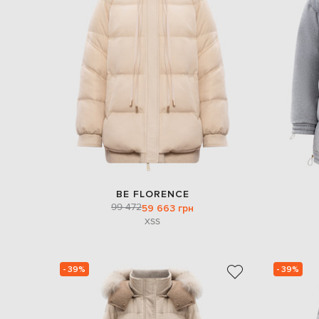
BE FLORENCE
99 472
59 663 грн
XS
S
- 39%
- 39%