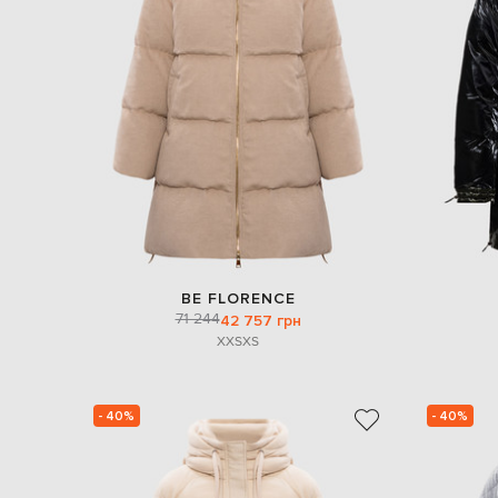
BE FLORENCE
71 244
42 757 грн
XXS
XS
- 40%
- 40%