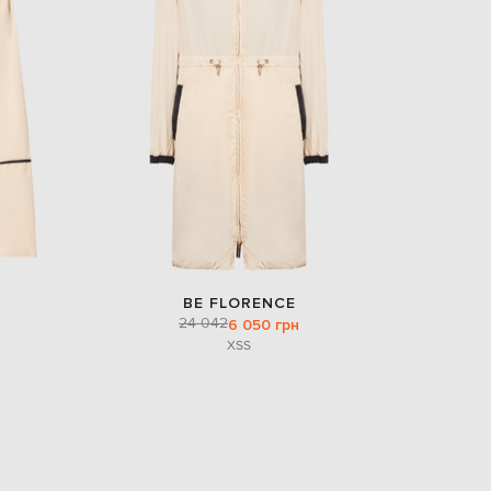
EUR
Slovakia
€
EUR
Slovenia
€
EUR
Spain
€
EUR
Sweden
€
UAH
Ukraine
BE FLORENCE
₴
24 042
6 050 грн
XS
S
EUR
Other
€