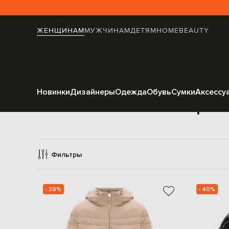
ЖЕНЩИНАМ
МУЖЧИНАМ
ДЕТЯМ
HOME
BEAUTY
Новинки
Дизайнеры
Одежда
Обувь
Сумки
Аксессу
Верхн
Фильтры
- 39%
- 40%