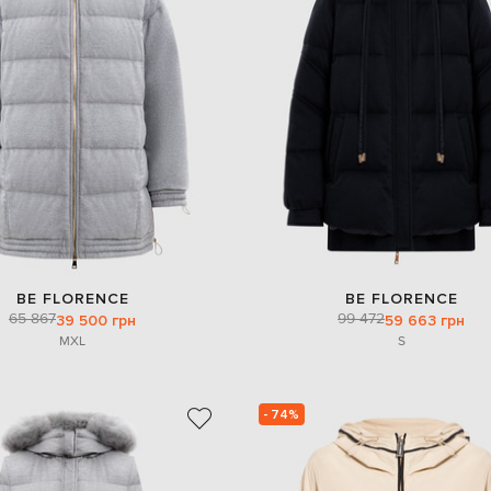
BE FLORENCE
BE FLORENCE
65 867
99 472
39 500 грн
59 663 грн
M
XL
S
- 74%