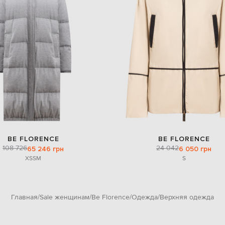
BE FLORENCE
BE FLORENCE
108 726
24 042
65 246 грн
6 050 грн
XS
S
M
S
Главная
Sale женщинам
Be Florence
Одежда
Верхняя одежда