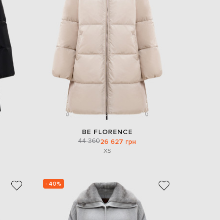
EUR
Denmark
€
EUR
Estonia
€
EUR
Finland
€
EUR
France
€
EUR
BE FLORENCE
Germany
44 360
26 627 грн
€
XS
EUR
Greece
€
- 40%
EUR
Hungary
€
EUR