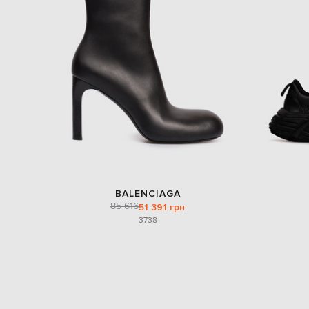
BALENCIAGA
85 616
51 391 грн
37
38