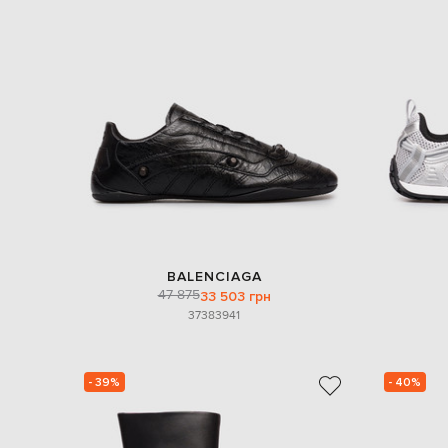
BALENCIAGA
47 875
33 503 грн
37
38
39
41
- 39%
- 40%