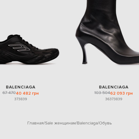
BALENCIAGA
BALENCIAGA
67 470
103 504
40 482 грн
62 093 грн
37
38
39
36
37
38
39
Главная
Sale женщинам
Balenciaga
Обувь