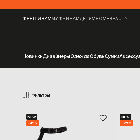
ЖЕНЩИНАМ
МУЖЧИНАМ
ДЕТЯМ
HOME
BEAUTY
Новинки
Дизайнеры
Одежда
Обувь
Сумки
Аксессу
Фильтры
NEW
NEW
- 49%
- 29%