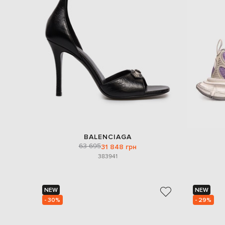
BALENCIAGA
63 695
31 848 грн
38
39
41
NEW
NEW
- 30%
- 29%