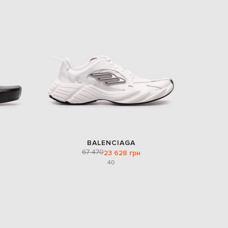
EUR
Slovakia
€
EUR
Slovenia
€
EUR
Spain
€
EUR
Sweden
€
UAH
Ukraine
₴
BALENCIAGA
67 470
23 628 грн
EUR
40
Other
€