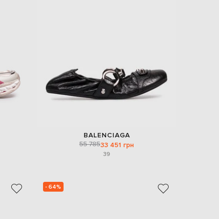
Italy
€
EUR
Latvia
€
EUR
Lithuania
€
EUR
Luxembourg
€
EUR
Netherlands
€
BALENCIAGA
PLN
55 785
33 451 грн
Poland
zł
39
EUR
Portugal
€
- 64%
EUR
Romania
€