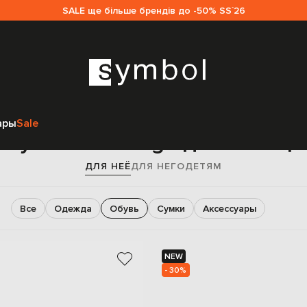
SALE ще більше брендів до -50% SS`26
Главная
Sale женщинам
Balenciaga
Обувь
ары
Sale
Обувь Balenciaga для женщи
ДЛЯ НЕЁ
ДЛЯ НЕГО
ДЕТЯМ
Все
Одежда
Обувь
Сумки
Аксессуары
NEW
- 30%