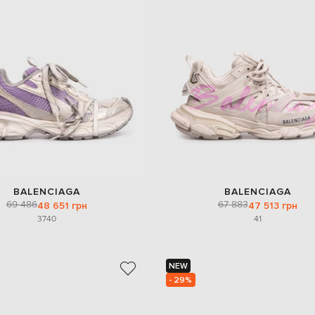
BALENCIAGA
BALENCIAGA
69 486
67 883
48 651 грн
47 513 грн
37
40
41
NEW
- 29%