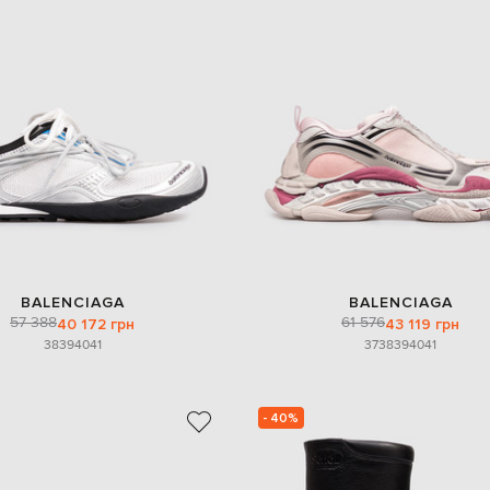
BALENCIAGA
BALENCIAGA
57 388
61 576
40 172 грн
43 119 грн
38
39
40
41
37
38
39
40
41
- 40%