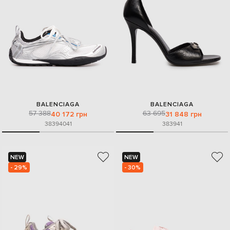
BALENCIAGA
BALENCIAGA
57 388
63 695
40 172 грн
31 848 грн
38
39
40
41
38
39
41
NEW
NEW
- 29%
- 30%