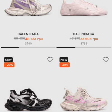
BALENCIAGA
BALENCIAGA
69 486
47 875
48 651 грн
33 503 грн
37
40
37
38
NEW
NEW
- 29%
- 30%