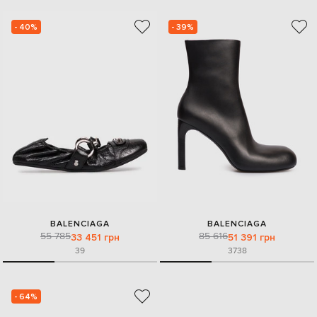
- 40%
- 39%
BALENCIAGA
BALENCIAGA
55 785
85 616
33 451 грн
51 391 грн
39
37
38
- 64%