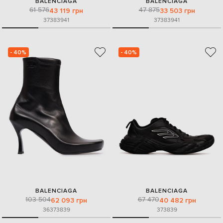
BALENCIAGA
BALENCIAGA
61 576
47 875
43 119 грн
33 503 грн
37
38
39
41
37
38
39
41
- 40%
- 40%
BALENCIAGA
BALENCIAGA
103 504
67 470
62 093 грн
40 482 грн
36
37
38
39
37
38
39