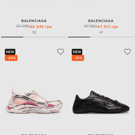
BALENCIAGA
BALENCIAGA
67 056
67 883
46 945 грн
47 513 грн
38
41
NEW
NEW
- 29%
- 30%