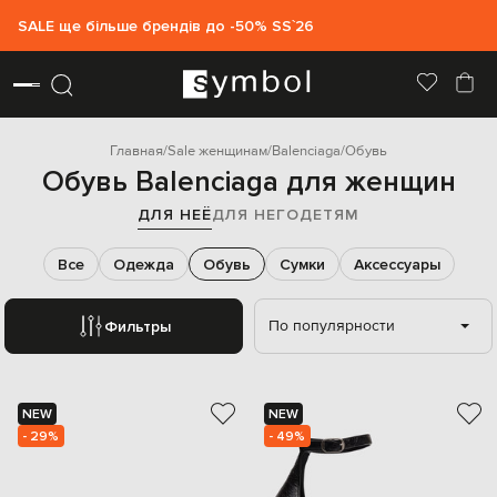
SALE ще більше брендів до -50% SS`26
Главная
Sale женщинам
Balenciaga
Обувь
Обувь Balenciaga для женщин
ДЛЯ НЕЁ
ДЛЯ НЕГО
ДЕТЯМ
Все
Одежда
Обувь
Сумки
Аксессуары
По популярности
Фильтры
NEW
NEW
- 29%
- 49%