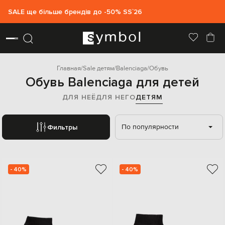
SALE ще більше брендів до -50% SS`26
Главная
Sale детям
Balenciaga
Обувь
Обувь Balenciaga для детей
ДЛЯ НЕЁ
ДЛЯ НЕГО
ДЕТЯМ
По популярности
Фильтры
- 40%
- 40%