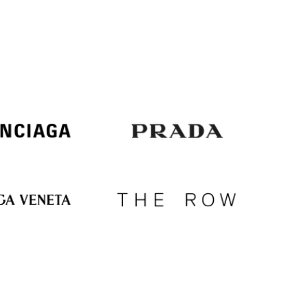
Italy
€
EUR
Latvia
€
EUR
Lithuania
€
EUR
Luxembourg
€
EUR
Netherlands
€
PLN
Poland
zł
EUR
Portugal
€
EUR
Romania
€