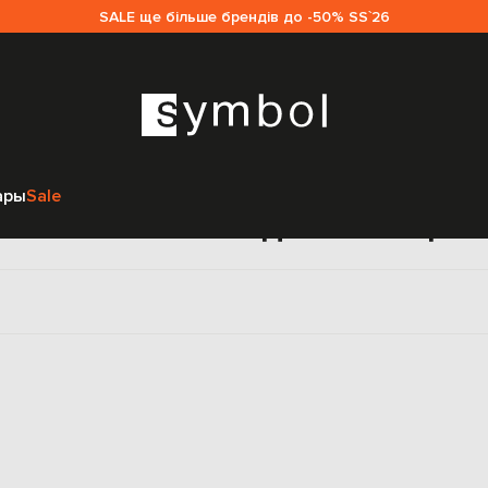
SALE ще більше брендів до -50% SS`26
Главная
Sale женщинам
Armani
Одежда
Майки
ары
Sale
Майки Armani для женщин