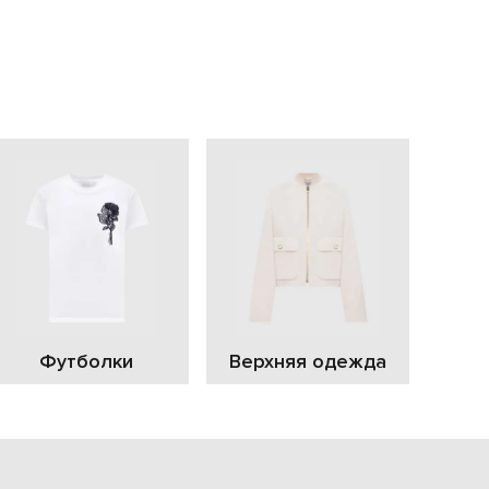
EUR
Slovakia
€
EUR
Slovenia
€
EUR
Spain
€
EUR
Sweden
€
UAH
Ukraine
₴
EUR
Other
Футболки
Верхняя одежда
€