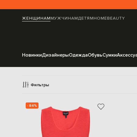
ЖЕНЩИНАМ
МУЖЧИНАМ
ДЕТЯМ
HOME
BEAUTY
Новинки
Дизайнеры
Одежда
Обувь
Сумки
Аксессу
Фильтры
- 84%