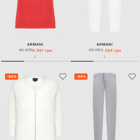
ARMANI
ARMANI
46 479
49 116
6 981 грн
7 394 грн
L
L
- 89%
- 89%