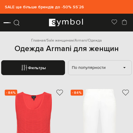
SALE ще більше брендів до -50% SS`26
Главная
Sale женщинам
Armani
Одежда
Одежда Armani для женщин
По популярности
Фильтры
- 84%
- 84%