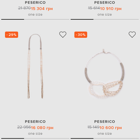
PESERICO
PESERICO
21 870
15 614
15 304 грн
10 910 грн
one size
one size
- 29%
- 30%
PESERICO
PESERICO
22 956
15 149
16 080 грн
10 600 грн
one size
one size