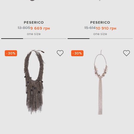
PESERICO
PESERICO
13 805
15 614
9 669 грн
10 910 грн
one size
one size
- 30%
- 30%