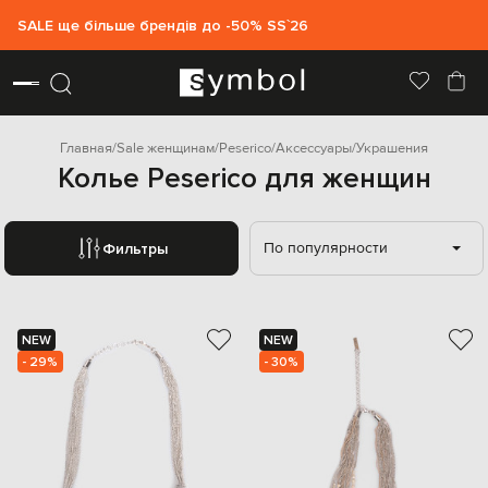
SALE ще більше брендів до -50% SS`26
Главная
Sale женщинам
Peserico
Аксессуары
Украшения
Колье Peserico для женщин
По популярности
Фильтры
NEW
NEW
- 29%
- 30%