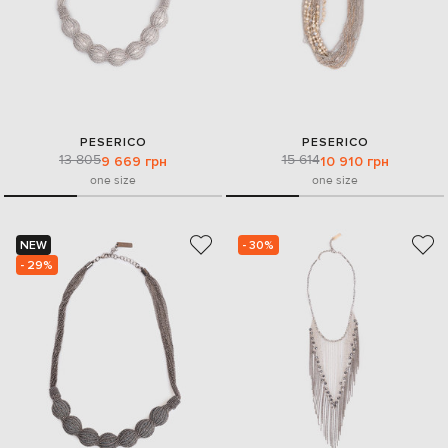
PESERICO
PESERICO
13 805
15 614
9 669 грн
10 910 грн
one size
one size
NEW
- 30%
- 29%