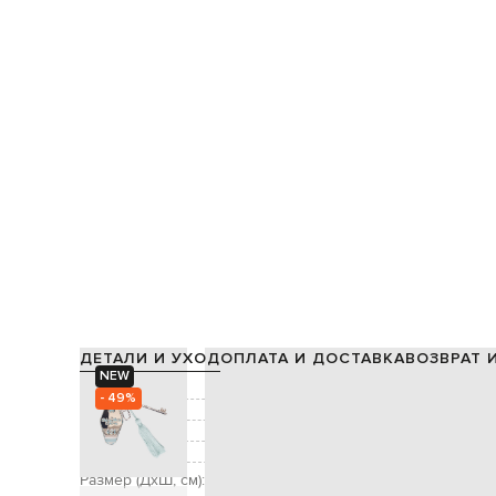
ДЕТАЛИ И УХОД
ОПЛАТА И ДОСТАВКА
ВОЗВРАТ 
NEW
Состав:
- 49%
Цвет:
Застежка:
Декор:
кисть, подвеска в виде ключа 
Размер (ДхШ, см):