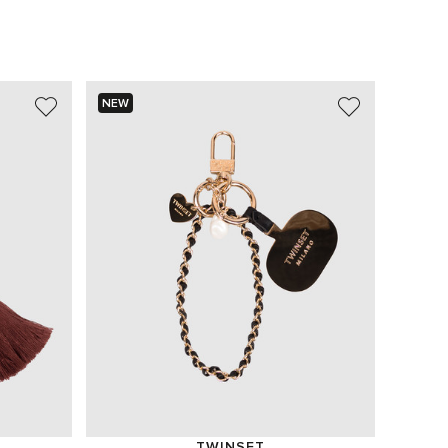
NEW
NEW
TWINSET