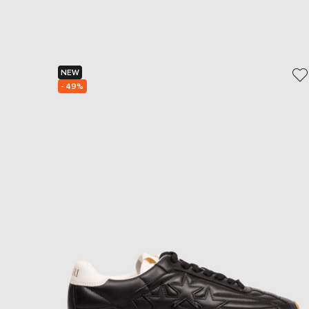
NEW
- 49%