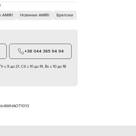
Italy
й
€
 AMIRI
Новинки AMIRI
Брелоки
EUR
Latvia
€
EUR
Lithuania
€
+38 044 365 94 94
EUR
Luxembourg
€
т с 9 до 21, Сб с 10 до 19, Вс с 10 до 18
EUR
Netherlands
€
PLN
Poland
zł
in
AWHAOT1013
EUR
Portugal
€
EUR
Romania
€