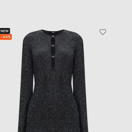
EUR
Slovakia
€
EUR
Slovenia
€
NEW
NEW
- 49%
- 50%
EUR
Spain
€
EUR
Sweden
€
UAH
Ukraine
₴
EUR
Other
€