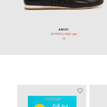
AMIRI
27 195
13 598 грн
36