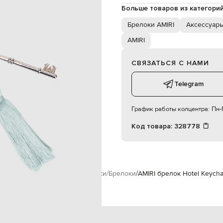
сухая чистка
Больше товаров из категори
Брелоки AMIRI
Аксессуары
AMIRI
СВЯЗАТЬСЯ С НАМИ
Telegram
График работы колцентра:
Пн-П
Код товара:
328778
инам
AMIRI
Аксессуары
Подарки
Брелоки
AMIRI брелок Hotel Keycha