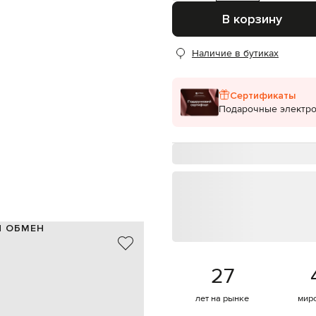
В корзину
Наличие в бутиках
Сертификаты
Подарочные электр
И ОБМЕН
латунь
серебристый, зеленый
27
карабин
с эмблемой и житона с номером
лет на рынке
мир
9х4 см/9х2,5/13х3 см