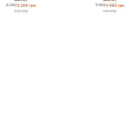
6 360
7 963
3 206 грн
3 982 грн
one size
one size