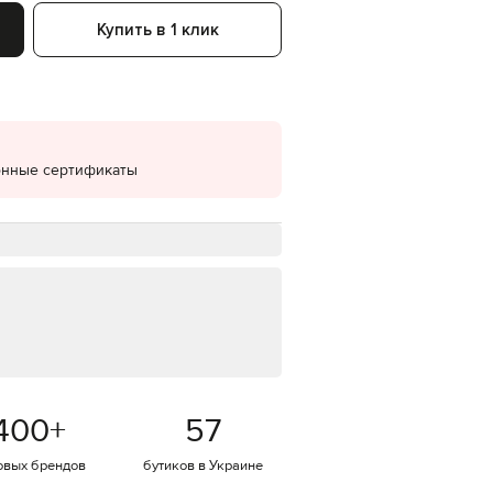
Купить в 1 клик
EUR
Denmark
€
EUR
Estonia
€
EUR
онные сертификаты
Finland
€
EUR
France
€
EUR
Germany
€
EUR
Greece
€
400
+
57
EUR
Hungary
€
овых брендов
бутиков в Украине
EUR