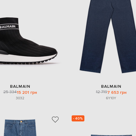
BALMAIN
BALMAIN
25 334
12 719
15 201 грн
7 653 грн
30
32
6Y
10Y
- 40%