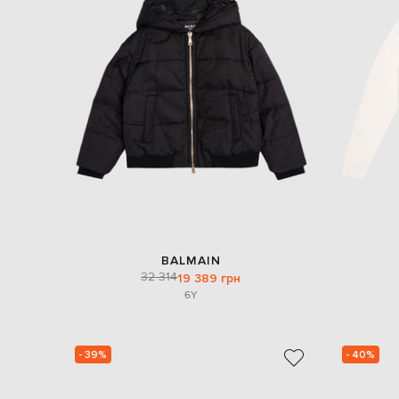
BALMAIN
32 314
19 389 грн
6Y
- 39%
- 40%