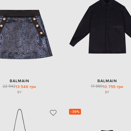
BALMAIN
BALMAIN
22 542
17 889
13 546 грн
10 755 грн
6Y
8Y
- 39%