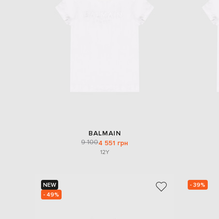
BALMAIN
9 100
4 551 грн
12Y
NEW
- 39%
- 49%