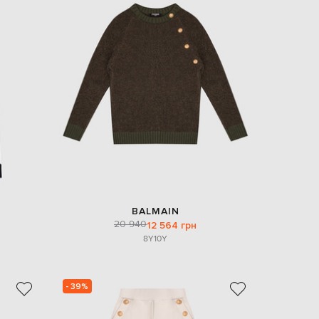
BALMAIN
20 940
12 564 грн
8Y
10Y
- 39%