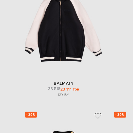
BALMAIN
38 518
23 111 грн
12Y
13Y
- 39%
- 39%