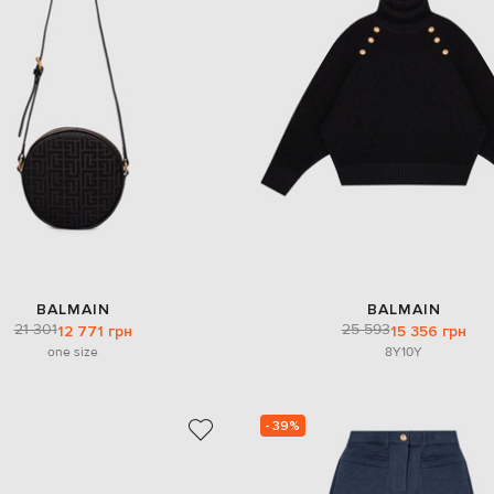
BALMAIN
BALMAIN
21 301
25 593
12 771 грн
15 356 грн
one size
8Y
10Y
- 39%