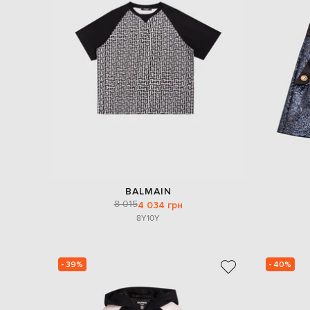
BALMAIN
8 015
4 034 грн
8Y
10Y
- 39%
- 40%