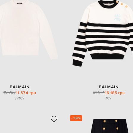
BALMAIN
BALMAIN
18 923
21 974
11 374 грн
13 185 грн
8Y
10Y
10Y
- 39%