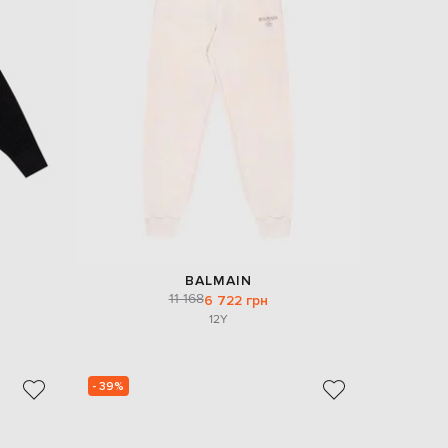
EUR
Slovakia
€
EUR
Slovenia
€
EUR
Spain
€
EUR
Sweden
€
UAH
Ukraine
₴
BALMAIN
11 168
6 722 грн
EUR
12Y
Other
€
- 39%