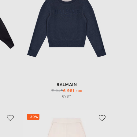
Italy
€
EUR
Latvia
€
EUR
Lithuania
€
EUR
Luxembourg
€
EUR
Netherlands
€
BALMAIN
PLN
11 634
6 981 грн
Poland
zł
6Y
8Y
EUR
Portugal
€
- 39%
EUR
Romania
€