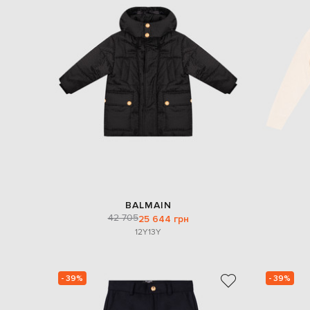
BALMAIN
42 705
25 644 грн
12Y
13Y
- 39%
- 39%