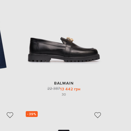
BALMAIN
22 387
13 442 грн
30
- 39%