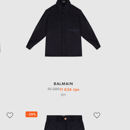
BALMAIN
19 389
11 634 грн
13Y
- 39%