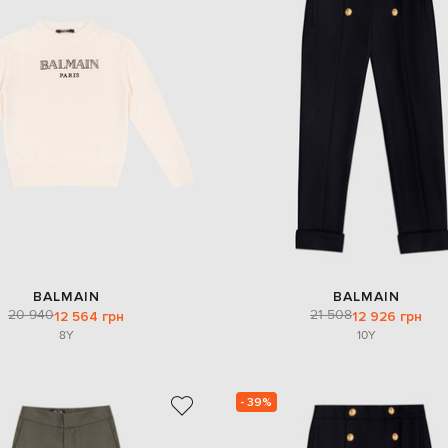
BALMAIN
BALMAIN
20 940
21 508
12 564 грн
12 926 грн
8Y
10Y
- 39%