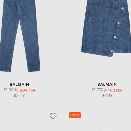
BALMAIN
BALMAIN
15 304
15 770
9 204 грн
9 462 грн
13Y
14Y
13Y
14Y
- 39%