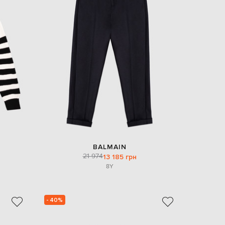
BALMAIN
21 974
13 185 грн
8Y
- 40%