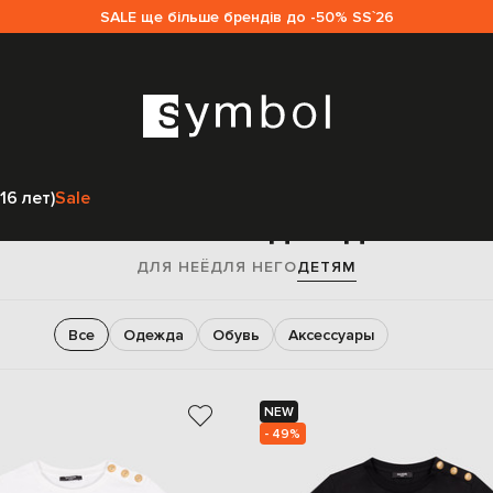
SALE ще більше брендів до -50% SS`26
Главная
Sale детям
Balmain
16 лет)
Sale
Balmain sale для детей
ДЛЯ НЕЁ
ДЛЯ НЕГО
ДЕТЯМ
Все
Одежда
Обувь
Аксессуары
NEW
- 49%