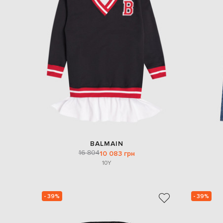
BALMAIN
16 804
10 083 грн
10Y
- 39%
- 39%