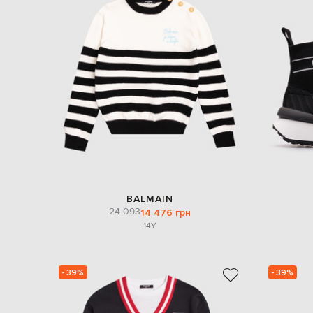
BALMAIN
24 093
14 476 грн
14Y
- 39%
- 39%