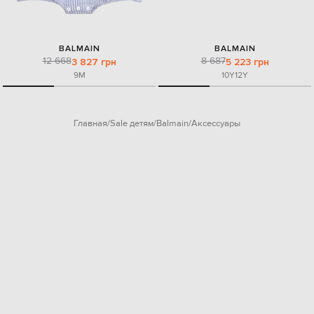
BALMAIN
BALMAIN
12 668
8 687
3 827 грн
5 223 грн
9M
10Y
12Y
Главная
Sale детям
Balmain
Аксессуары