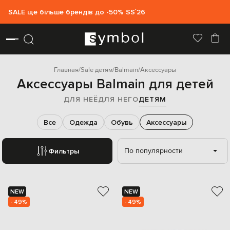
SALE ще більше брендів до -50% SS`26
Главная
Sale детям
Balmain
Аксессуары
Аксессуары Balmain для детей
ДЛЯ НЕЁ
ДЛЯ НЕГО
ДЕТЯМ
Все
Одежда
Обувь
Аксессуары
По популярности
Фильтры
NEW
NEW
- 49%
- 49%