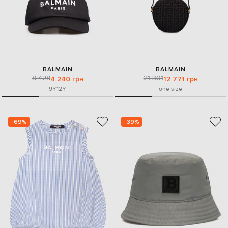
BALMAIN
BALMAIN
8 428
21 301
4 240 грн
12 771 грн
9Y
12Y
one size
- 69%
- 39%