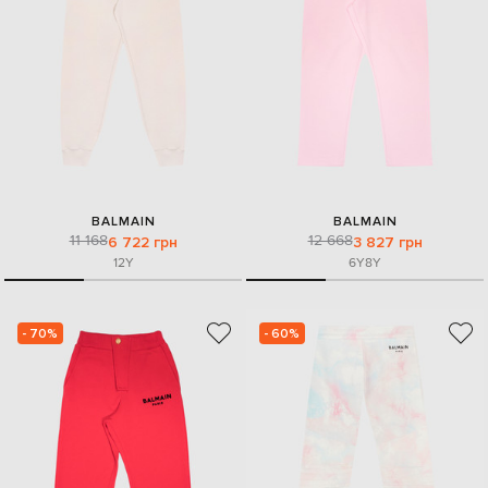
BALMAIN
BALMAIN
11 168
12 668
6 722 грн
3 827 грн
12Y
6Y
8Y
- 70%
- 60%