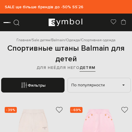
SALE ще більше брендів до -50% SS`26
Главная
Sale детям
Balmain
Одежда
Спортивная одежда
Спортивные штаны Balmain для
детей
ДЛЯ НЕЁ
ДЛЯ НЕГО
ДЕТЯМ
По популярности
Фильтры
- 39%
- 69%