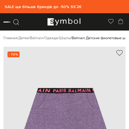
SALE ще більше брендів до -50% SS`26
Главная
Детям
Balmain
Одежда
Шорты
Balmain Детские фиолетовые шор
- 70%