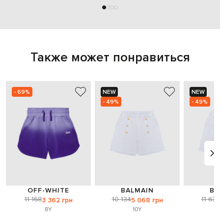
Также может понравиться
- 69%
NEW
NEW
- 49%
- 49%
OFF-WHITE
BALMAIN
BA
11 168
10 134
11 634
3 362 грн
5 068 грн
8Y
10Y