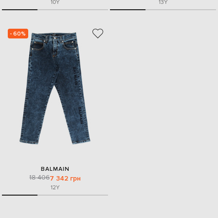
10Y
13Y
- 60%
BALMAIN
18 406
7 342 грн
12Y