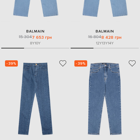
BALMAIN
BALMAIN
15 304
16 804
7 653 грн
8 428 грн
8Y
10Y
12Y
13Y
14Y
- 39%
- 39%