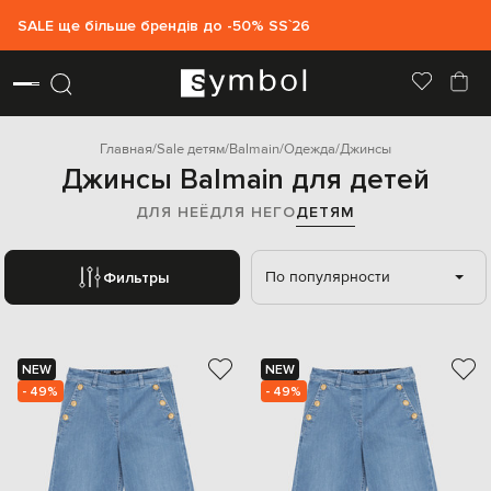
SALE ще більше брендів до -50% SS`26
Главная
Sale детям
Balmain
Одежда
Джинсы
Джинсы Balmain для детей
ДЛЯ НЕЁ
ДЛЯ НЕГО
ДЕТЯМ
По популярности
Фильтры
NEW
NEW
- 49%
- 49%