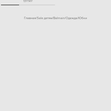
13Y
14Y
Главная
Sale детям
Balmain
Одежда
Юбки