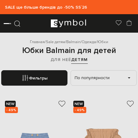
SALE ще більше брендів до -50% SS`26
Главная
Sale детям
Balmain
Одежда
Юбки
Юбки Balmain для детей
ДЛЯ НЕЁ
ДЕТЯМ
По популярности
Фильтры
NEW
NEW
- 49%
- 49%