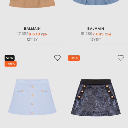
BALMAIN
BALMAIN
17 355
15 289
8 678 грн
7 645 грн
12Y
13Y
12Y
13Y
NEW
- 39%
- 49%