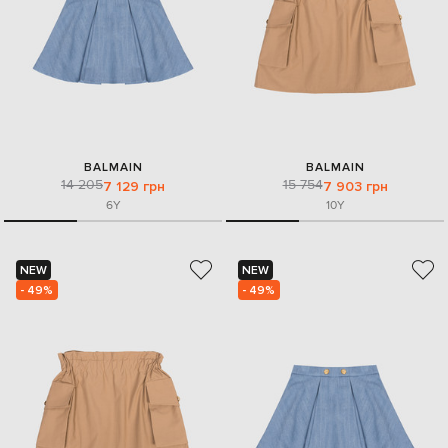
BALMAIN
BALMAIN
14 205
15 754
7 129 грн
7 903 грн
6Y
10Y
NEW
NEW
- 49%
- 49%