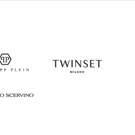
Italy
€
EUR
Latvia
€
EUR
Lithuania
€
EUR
Luxembourg
€
EUR
Netherlands
€
PLN
Poland
zł
EUR
Portugal
€
EUR
Romania
€