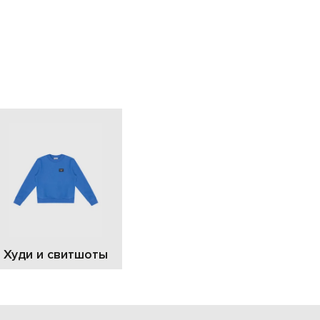
EUR
Slovakia
€
EUR
Slovenia
€
EUR
Spain
€
EUR
Sweden
€
UAH
Ukraine
₴
EUR
Other
€
Худи и свитшоты