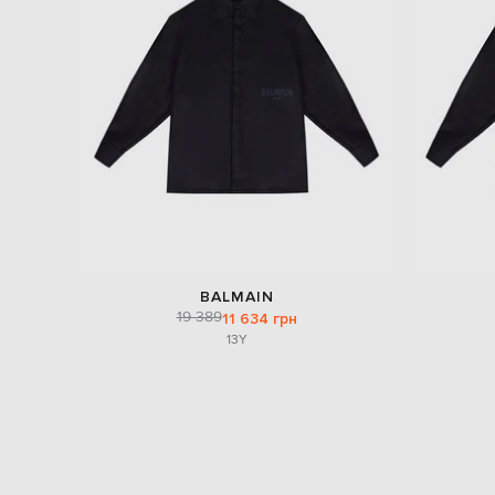
BALMAIN
19 389
11 634 грн
13Y