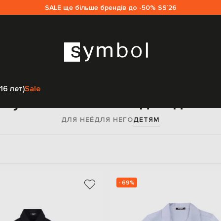
SALE ще більше брендів до -50% SS`26
Главная
Sale детям
Balmain
Одежда
Рубашки
16 лет)
Sale
Рубашки Balmain для детей
ДЛЯ НЕЁ
ДЛЯ НЕГО
ДЕТЯМ
- 69%