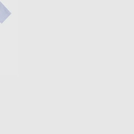
EUR
Denmark
€
EUR
Estonia
€
EUR
Finland
€
EUR
France
€
EUR
Germany
€
EUR
Greece
€
EUR
Hungary
€
EUR