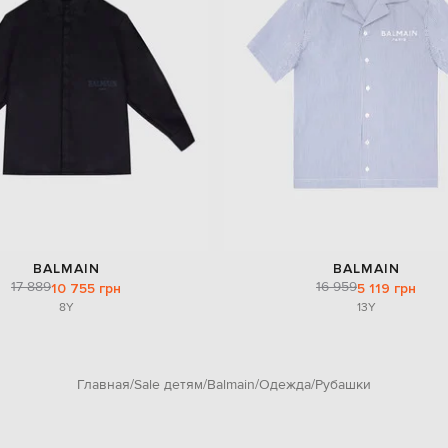
BALMAIN
BALMAIN
17 889
16 959
10 755 грн
5 119 грн
8Y
13Y
Главная
Sale детям
Balmain
Одежда
Рубашки