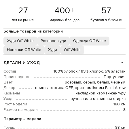
27
400
+
57
лет на рынке
мировых брендов
бутиков в Украине
Больше товаров из категорий
Худи Off-White
Розовое худи
Одежда Off-White
Новинки Off-White
Худи
Off-White
ДЕТАЛИ И УХОД
Состав
100% хлопок / 95% хлопок, 5% эластан
Производство
Португалия
Цвет
розовый, серый, белый, черный
Декор
принт логотипа OFF, принт эмблемы Paint Arrow
Карманы
накладной карман-кенгуру
Уход
ручная или машинная стирка
Рост модели
180 см
Размер на модели
S
Параметры модели
Грудь:
83 см