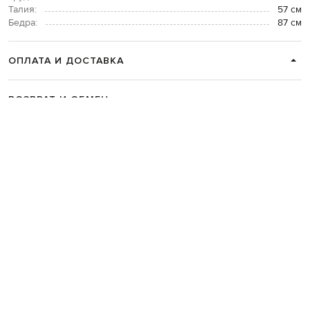
Талия:
57 см
Бедра:
87 см
ОПЛАТА И ДОСТАВКА
ВОЗВРАТ И ОБМЕН
СВЯЗАТЬСЯ С НАМИ
Telegram
+38 044 365 94 94
График работы колцентра:
Пн-Пт с 9 до 21, Сб с 10 до 19, Вс с 10
до 18
Код товара:
337354