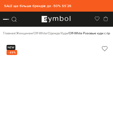
SALE ще більше брендів до -50% SS`26
Главная
Женщинам
Off-White
Одежда
Худи
Off-White Розовые худи с при
NEW
- 49%