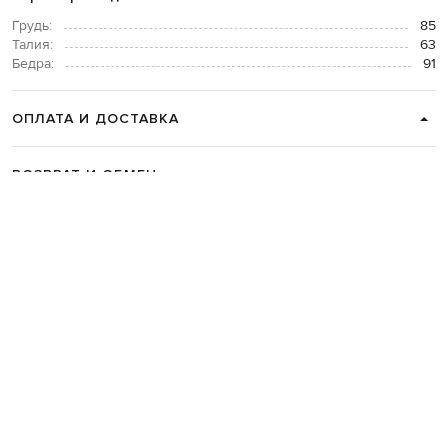
Грудь:
85
Талия:
63
Бедра:
91
ОПЛАТА И ДОСТАВКА
ВОЗВРАТ И ОБМЕН
СВЯЗАТЬСЯ С НАМИ
Telegram
+38 044 365 94 94
График работы колцентра:
Пн-Пт с 9 до 21, Сб с 10 до 19, Вс с 10
до 18
Код товара:
282408