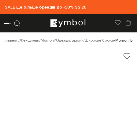
SALE ще більше брендів до -50% SS`26
Главная
Женщинам
Momoni
Одежда
Брюки
Широкие брюки
Momoni Бор