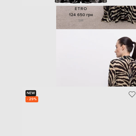
ETRO
124 650 грн
S
M
NEW
- 29%