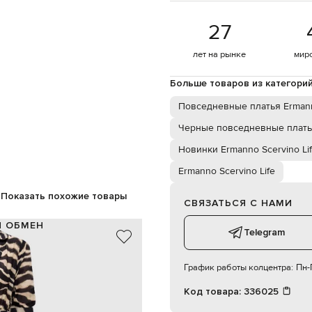
27
лет на рынке
мир
Больше товаров из категори
Повседневные платья Ermanno
Черные повседневные плат
Новинки Ermanno Scervino Li
Ermanno Scervino Life
Показать похожие товары
СВЯЗАТЬСЯ С НАМИ
И ОБМЕН
Telegram
73% хлопок, 27% шелк
Италия
График работы колцентра:
Пн-П
черный, бежевый
анималистический принт
Код товара:
336025
вшитый пояс