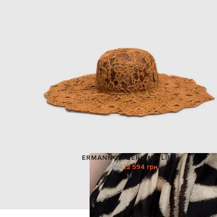
ERMANNO SCERVINO LIFE
32 262
22 594 грн
M