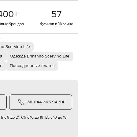
EUR
400
+
57
Denmark
€
овых брендов
бутиков в Украине
EUR
Estonia
€
й
EUR
 Scervino Life
Finland
€
ья
Одежда Ermanno Scervino Life
EUR
fe
Повседневные платья
France
€
EUR
Germany
€
EUR
+38 044 365 94 94
Greece
€
т с 9 до 21, Сб с 10 до 19, Вс с 10 до 18
EUR
Hungary
€
EUR