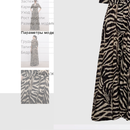
Застежка:
Карманы:
Уход:
ручная или
Рост модели:
Размер на модели:
Параметры модели
Грудь:
Талия:
Бедра:
Главная
Женщинам
Ermanno Scervino Life
Одежда