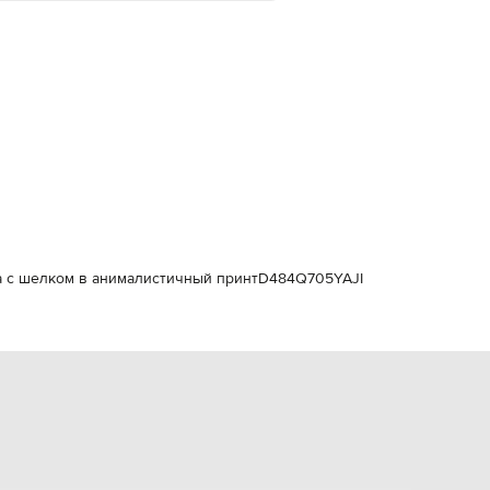
Italy
€
EUR
Latvia
€
EUR
Lithuania
€
EUR
Luxembourg
€
EUR
Netherlands
€
ка с шелком в анималистичный принт
D484Q705YAJI
PLN
Poland
zł
EUR
Portugal
€
EUR
Romania
€