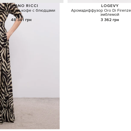
STEFANO RICCI
LOGEVY
 чашек для кофе с блюдцами
Аромадиффузор Oro Di Firenze
эмблемой
48 341 грн
3 362 грн