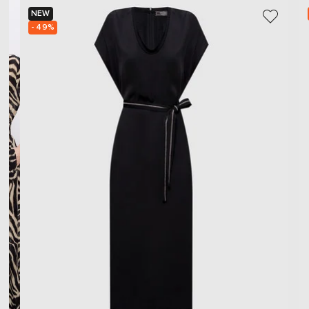
NEW
- 49%