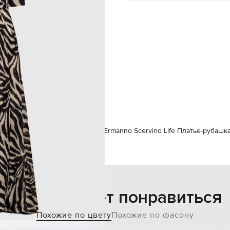
кнопки
два кармана в боковых швах
 машинная стирка, сухая чистка
176 см
40
83 см
60 см
90 см
Платья
Повседневные платья
Ermanno Scervino Life Платье-рубаш
Также может понравиться
Похожие по цвету
Похожие по фасону