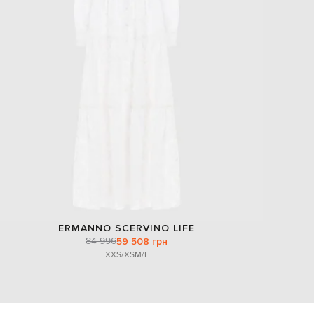
ERMANNO SCERVINO LIFE
84 996
59 508 грн
XXS/XS
M/L