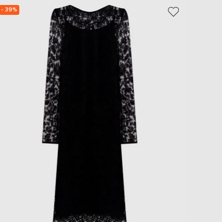
EUR
- 39%
NEW
Slovakia
€
EUR
Slovenia
€
EUR
Spain
€
EUR
Sweden
€
UAH
Ukraine
₴
EUR
Other
€