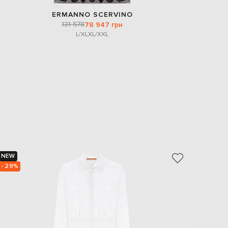
ERMANNO SCERVINO
131 578
78 947 грн
L/XL
XL/XXL
NEW
NEW
- 29%
- 30%