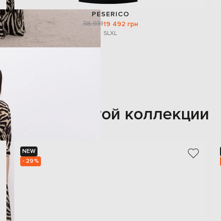
PESERICO
38 931
19 492 грн
S
L
XL
Также из этой коллекции
NEW
- 29%