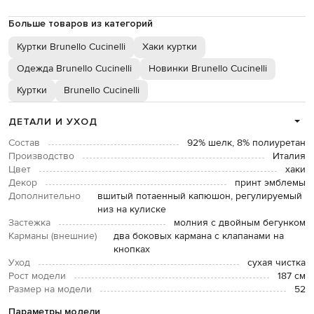
Больше товаров из категорий
Куртки Brunello Cucinelli
Хаки куртки
Одежда Brunello Cucinelli
Новинки Brunello Cucinelli
Куртки
Brunello Cucinelli
ДЕТАЛИ И УХОД
Состав
92% шелк, 8% полиуретан
Производство
Италия
Цвет
хаки
Декор
принт эмблемы
Дополнительно
вшитый потаенный капюшон, регулируемый
низ на кулиске
Застежка
молния с двойным бегунком
Карманы (внешние)
два боковых кармана с клапанами на
кнопках
Уход
сухая чистка
Рост модели
187 см
Размер на модели
52
Параметры модели