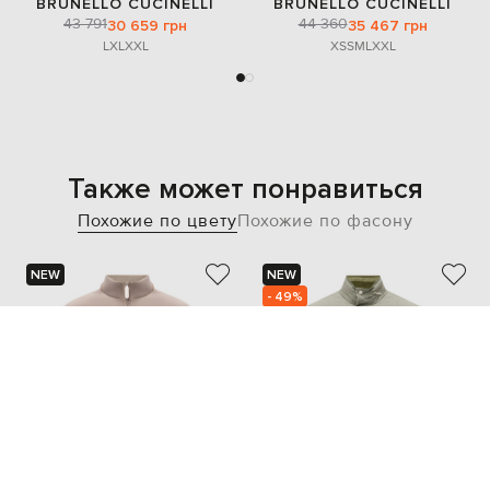
BRUNELLO CUCINELLI
BRUNELLO CUCINELLI
43 791
44 360
30 659 грн
35 467 грн
L
XL
XXL
XS
S
M
L
XXL
Также может понравиться
Похожие по цвету
Похожие по фасону
NEW
NEW
- 49%