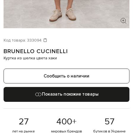
ИЩЕТЕ НОВЫЙ ОБРАЗ?
Давайте подберем что-то еще
Код товара:
333094
BRUNELLO CUCINELLI
Похожие товары
Куртка из шелка цвета хаки
Сообщить о наличии
Показать похожие товары
27
400
+
57
лет на рынке
мировых брендов
бутиков в Украине