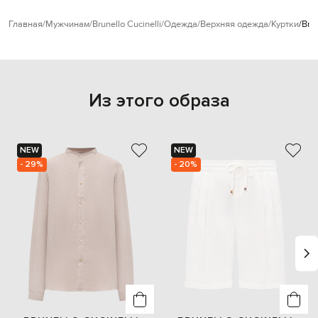
Главная
Мужчинам
Brunello Cucinelli
Одежда
Верхняя одежда
Куртки
Bru
Из этого образа
NEW
NEW
- 29%
- 20%