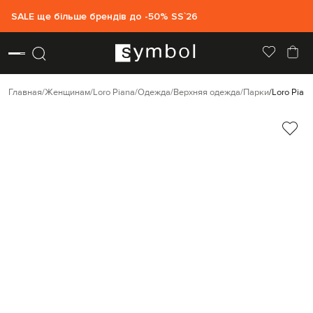
SALE ще більше брендів до -50% SS`26
Главная
Женщинам
Loro Piana
Одежда
Верхняя одежда
Парки
Loro Pian