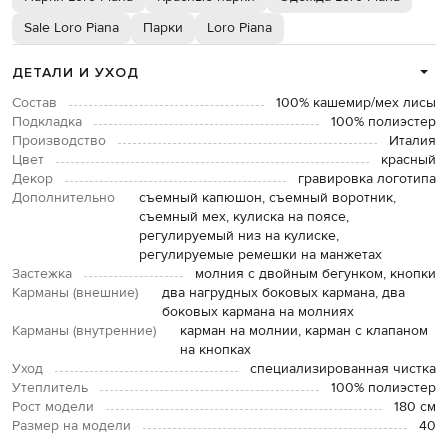
Sale Loro Piana
Парки
Loro Piana
ДЕТАЛИ И УХОД
Состав
100% кашемир/мех лисы
Подкладка
100% полиэстер
Производство
Италия
Цвет
красный
Декор
гравировка логотипа
Дополнительно
съемный капюшон, съемный воротник,
съемный мех, кулиска на поясе,
регулируемый низ на кулиске,
регулируемые ремешки на манжетах
Застежка
молния с двойным бегунком, кнопки
Карманы (внешние)
два нагрудных боковых кармана, два
боковых кармана на молниях
Карманы (внутренние)
карман на молнии, карман с клапаном
на кнопках
Уход
специализированная чистка
Утеплитель
100% полиэстер
Рост модели
180 см
Размер на модели
40